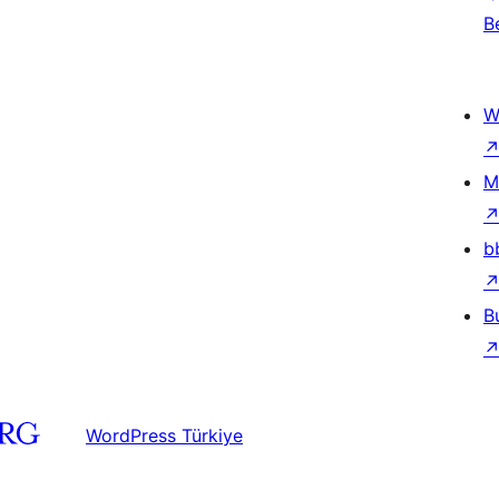
B
W
M
b
B
WordPress Türkiye