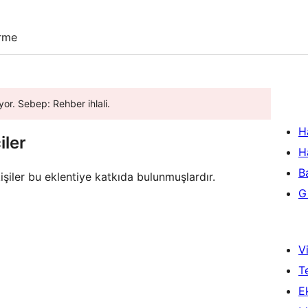
irme
yor. Sebep: Rehber ihlali.
H
iler
H
B
işiler bu eklentiye katkıda bulunmuşlardır.
Gi
Vi
T
Ek