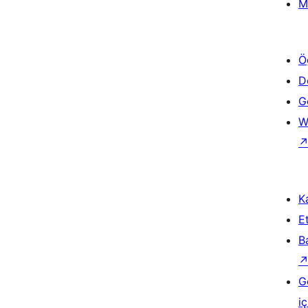
M
Ö
D
Ge
W
Ka
Et
B
G
iç