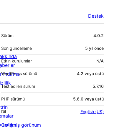
Destek
Meta
Sürüm
4.0.2
Son güncelleme
5 yıl
önce
akkında
Etkin kurulumlar
N/A
aberler
arındırma
WordPress sürümü
4.2 veya üstü
zlilik
Test edilen sürüm
5.7.16
PHP sürümü
5.6.0 veya üstü
trin
Dil
English (US)
emalar
lentiler
Gelişmiş görünüm