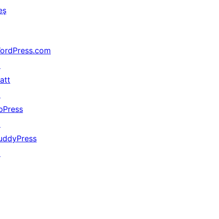
eş
ordPress.com
↗
att
↗
bPress
↗
uddyPress
↗