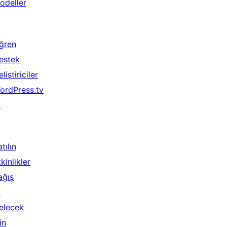
odeller
ğren
estek
liştiriciler
ordPress.tv
↗
tılın
kinlikler
ağış
↗
elecek
in