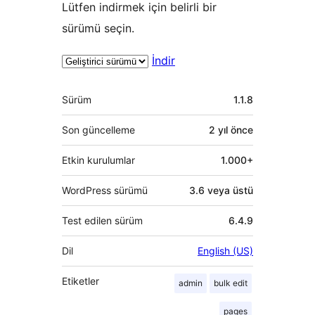
Lütfen indirmek için belirli bir
sürümü seçin.
İndir
Meta
Sürüm
1.1.8
Son güncelleme
2 yıl
önce
Etkin kurulumlar
1.000+
WordPress sürümü
3.6 veya üstü
Test edilen sürüm
6.4.9
Dil
English (US)
Etiketler
admin
bulk edit
pages