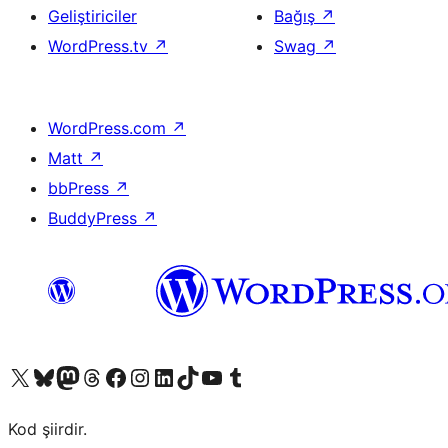
Geliştiriciler
Bağış
↗
WordPress.tv
↗
Swag
↗
WordPress.com
↗
Matt
↗
bbPress
↗
BuddyPress
↗
X (eski Twitter) hesabımıza bakın
Bluesky hesabımızı ziyaret edin
Mastodon hesabımızı ziyaret edin
Threads hesabımızı ziyaret edin
Facebook sayfamızı ziyaret edin
Instagram hesabımızı ziyaret edin
LinkedIn hesabımızı ziyaret edin
TikTok hesabımızı ziyaret edin
YouTube kanalımızı ziyaret edin
Tumblr hesabımızı ziyaret edin
Kod şiirdir.