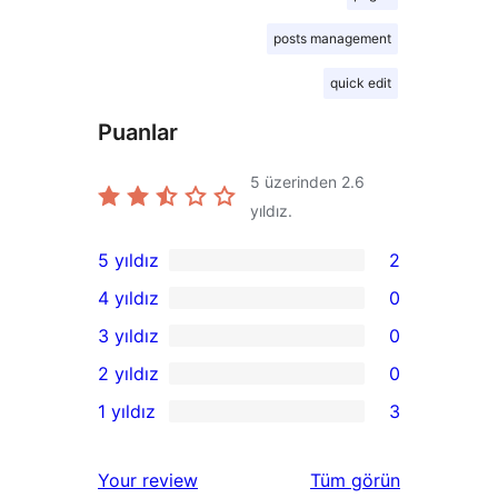
posts management
quick edit
Puanlar
5 üzerinden
2.6
yıldız.
5 yıldız
2
2
4 yıldız
0
5
0
3 yıldız
0
yıldızlı
4
0
2 yıldız
0
inceleme
yıldızlı
3
0
1 yıldız
3
inceleme
yıldızlı
2
3
inceleme
yıldızlı
1
değerlendirmeleri
Your review
Tüm
görün
inceleme
yıldızlı