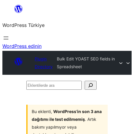
İçeriğe
geç
WordPress Türkiye
WordPress edinin
Plugin
Bulk Edit YOAST SEO fields in
Directory
Spreadsheet
Eklentilerde
ara
Bu eklenti,
WordPress’in son 3 ana
dağıtımı ile test edilmemiş
. Artık
bakımı yapılmıyor veya