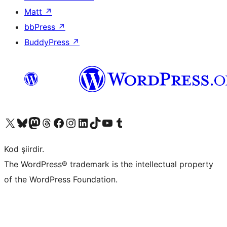
Matt
↗
bbPress
↗
BuddyPress
↗
X (eski Twitter) hesabımıza bakın
Bluesky hesabımızı ziyaret edin
Mastodon hesabımızı ziyaret edin
Threads hesabımızı ziyaret edin
Facebook sayfamızı ziyaret edin
Instagram hesabımızı ziyaret edin
LinkedIn hesabımızı ziyaret edin
TikTok hesabımızı ziyaret edin
YouTube kanalımızı ziyaret edin
Tumblr hesabımızı ziyaret edin
Kod şiirdir.
The WordPress® trademark is the intellectual property
of the WordPress Foundation.