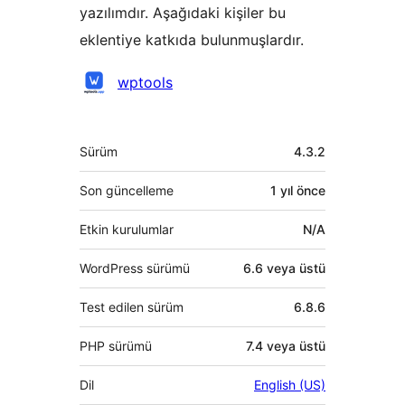
yazılımdır. Aşağıdaki kişiler bu
eklentiye katkıda bulunmuşlardır.
Katkıda
wptools
bulunanlar
Meta
Sürüm
4.3.2
Son güncelleme
1 yıl
önce
Etkin kurulumlar
N/A
WordPress sürümü
6.6 veya üstü
Test edilen sürüm
6.8.6
PHP sürümü
7.4 veya üstü
Dil
English (US)