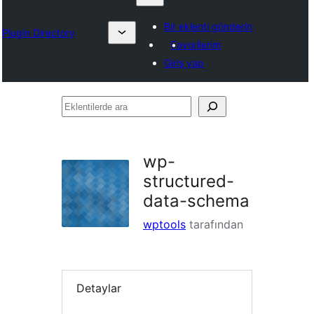
Bir eklenti gönderin
Plugin Directory
Favorilerim
Giriş yap
Eklentilerde
ara
wp-
structured-
data-schema
wptools
tarafından
Detaylar