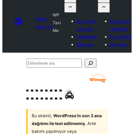
WP
Plugin
Bir eklenti
Bir eklenti
Taxi
Directory
gönderin
gönderin
Me
Favorilerim
Favorilerim
Giriş yap
Giriş yap
Eklentilerde
ara
Bu eklenti,
WordPress’in son 3 ana
dağıtımı ile test edilmemiş
. Artık
bakımı yapılmıyor veya