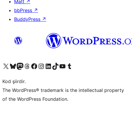
Matt
↗
bbPress
↗
BuddyPress
↗
X (eski Twitter) hesabımıza bakın
Bluesky hesabımızı ziyaret edin
Mastodon hesabımızı ziyaret edin
Threads hesabımızı ziyaret edin
Facebook sayfamızı ziyaret edin
Instagram hesabımızı ziyaret edin
LinkedIn hesabımızı ziyaret edin
TikTok hesabımızı ziyaret edin
YouTube kanalımızı ziyaret edin
Tumblr hesabımızı ziyaret edin
Kod şiirdir.
The WordPress® trademark is the intellectual property
of the WordPress Foundation.