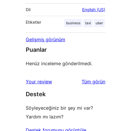
Dil
English (US)
Etiketler
business
taxi
uber
Gelişmiş görünüm
Puanlar
Henüz inceleme gönderilmedi.
değerlendirmeleri
Your review
Tüm
görün
Destek
Söyleyeceğiniz bir şey mi var?
Yardım mı lazım?
Destek forumunu görüntüle