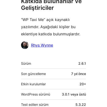
Katkıda Bulunanlar ve
Geliştiriciler
“WP Taxi Me” açık kaynaklı
yazılımdır. Aşağıdaki kişiler bu
eklentiye katkıda bulunmuşlardır.
Katkıda
Rhys Wynne
bulunanlar
Meta
Sürüm
2.6.1
Son güncelleme
7 yıl
önce
Etkin kurulumlar
20+
WordPress sürümü
3.0.1 veya üstü
Test edilen sürüm
5.3.22