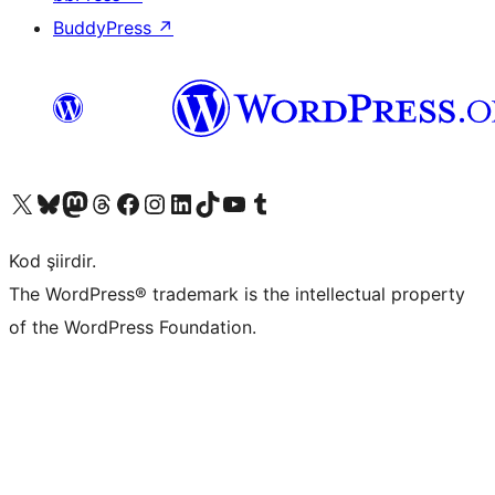
BuddyPress
↗
X (eski Twitter) hesabımıza bakın
Bluesky hesabımızı ziyaret edin
Mastodon hesabımızı ziyaret edin
Threads hesabımızı ziyaret edin
Facebook sayfamızı ziyaret edin
Instagram hesabımızı ziyaret edin
LinkedIn hesabımızı ziyaret edin
TikTok hesabımızı ziyaret edin
YouTube kanalımızı ziyaret edin
Tumblr hesabımızı ziyaret edin
Kod şiirdir.
The WordPress® trademark is the intellectual property
of the WordPress Foundation.