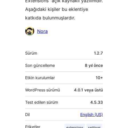
Extensions” açık kaynaklı yazılımdır.
Aşağıdaki kişiler bu eklentiye
katkıda bulunmuşlardır.
Katkıda
Nora
bulunanlar
Meta
Sürüm
1.2.7
Son güncelleme
8 yıl
önce
Etkin kurulumlar
10+
WordPress sürümü
4.0.1 veya üstü
Test edilen sürüm
4.5.33
Dil
English (US)
Etiketler
extensions
settings