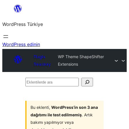
İçeriğe
geç
WordPress Türkiye
WordPress edinin
Plugin
WP Theme ShapeShifter
Directory
Extensions
Eklentilerde
ara
Bu eklenti,
WordPress’in son 3 ana
dağıtımı ile test edilmemiş
. Artık
bakımı yapılmıyor veya