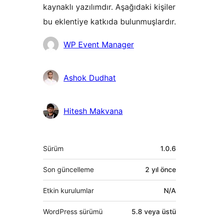
kaynaklı yazılımdır. Aşağıdaki kişiler
bu eklentiye katkıda bulunmuşlardır.
Katkıda
WP Event Manager
bulunanlar
Ashok Dudhat
Hitesh Makvana
Meta
Sürüm
1.0.6
Son güncelleme
2 yıl
önce
Etkin kurulumlar
N/A
WordPress sürümü
5.8 veya üstü