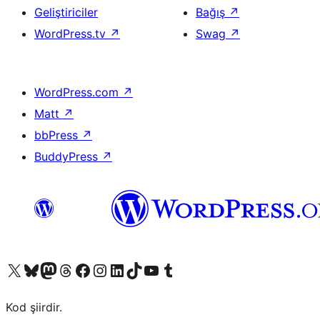
Geliştiriciler
Bağış
↗
WordPress.tv
↗
Swag
↗
WordPress.com
↗
Matt
↗
bbPress
↗
BuddyPress
↗
X (eski Twitter) hesabımıza bakın
Bluesky hesabımızı ziyaret edin
Mastodon hesabımızı ziyaret edin
Threads hesabımızı ziyaret edin
Facebook sayfamızı ziyaret edin
Instagram hesabımızı ziyaret edin
LinkedIn hesabımızı ziyaret edin
TikTok hesabımızı ziyaret edin
YouTube kanalımızı ziyaret edin
Tumblr hesabımızı ziyaret edin
Kod şiirdir.