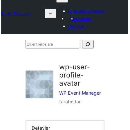
Bir eklenti gönderin
Plugin Directory
Favorilerim
Giriş yap
Eklentilerde
ara
wp-user-
profile-
avatar
WP Event Manager
tarafından
Detaylar