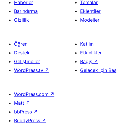
Haberler
Temalar
Barındırma
Eklentiler
Gizlilik
Modeller
Öğren
Katılın
Destek
Etkinlikler
Geliştiriciler
Bağış
↗
WordPress.tv
↗
Gelecek için Beş
WordPress.com
↗
Matt
↗
bbPress
↗
BuddyPress
↗