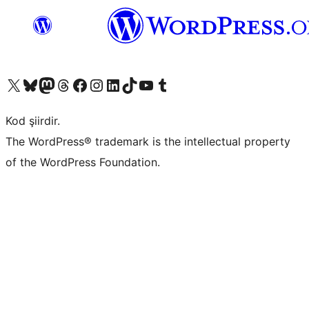
X (eski Twitter) hesabımıza bakın
Bluesky hesabımızı ziyaret edin
Mastodon hesabımızı ziyaret edin
Threads hesabımızı ziyaret edin
Facebook sayfamızı ziyaret edin
Instagram hesabımızı ziyaret edin
LinkedIn hesabımızı ziyaret edin
TikTok hesabımızı ziyaret edin
YouTube kanalımızı ziyaret edin
Tumblr hesabımızı ziyaret edin
Kod şiirdir.
The WordPress® trademark is the intellectual property
of the WordPress Foundation.