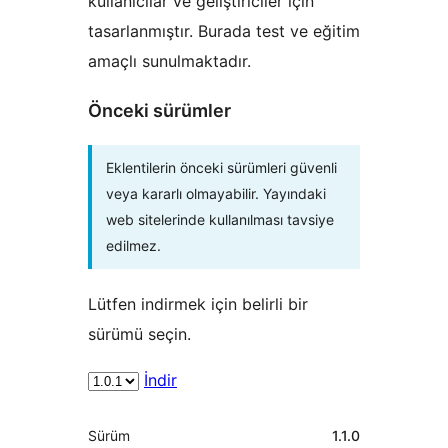
kullanıcılar ve geliştiriciler için
tasarlanmıştır. Burada test ve eğitim
amaçlı sunulmaktadır.
Önceki sürümler
Eklentilerin önceki sürümleri güvenli
veya kararlı olmayabilir. Yayındaki
web sitelerinde kullanılması tavsiye
edilmez.
Lütfen indirmek için belirli bir
sürümü seçin.
İndir
Meta
Sürüm
1.1.0