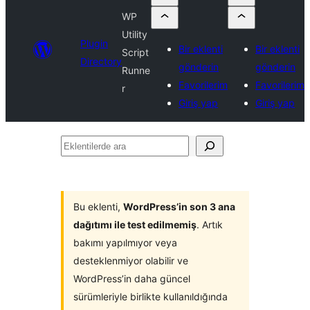
WP
Utility
Plugin
Bir eklenti
Bir eklenti
Script
Directory
gönderin
gönderin
Runne
Favorilerim
Favorilerim
r
Giriş yap
Giriş yap
Eklentilerde
ara
Bu eklenti,
WordPress’in son 3 ana
dağıtımı ile test edilmemiş
. Artık
bakımı yapılmıyor veya
desteklenmiyor olabilir ve
WordPress’in daha güncel
sürümleriyle birlikte kullanıldığında