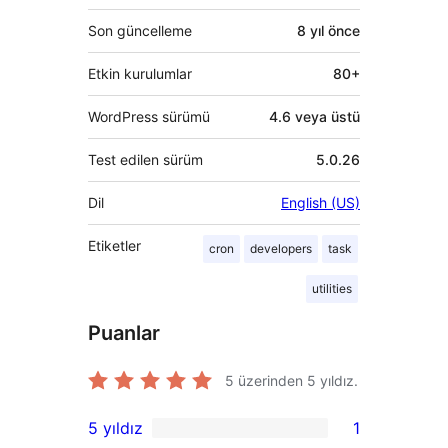
Son güncelleme
8 yıl
önce
Etkin kurulumlar
80+
WordPress sürümü
4.6 veya üstü
Test edilen sürüm
5.0.26
Dil
English (US)
Etiketler
cron
developers
task
utilities
Puanlar
5 üzerinden
5
yıldız.
5 yıldız
1
1