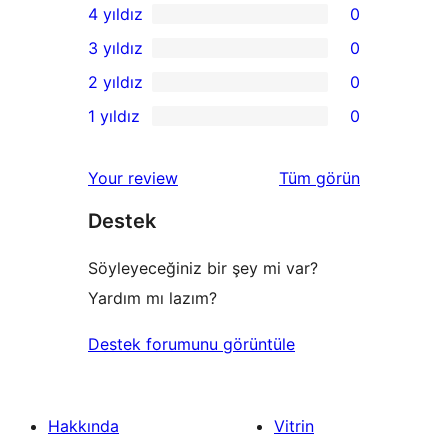
4 yıldız
0
5
0
3 yıldız
0
yıldızlı
4
0
2 yıldız
0
inceleme
yıldızlı
3
0
1 yıldız
0
inceleme
yıldızlı
2
0
inceleme
yıldızlı
1
değerlendirmeleri
Your review
Tüm
görün
inceleme
yıldızlı
Destek
inceleme
Söyleyeceğiniz bir şey mi var?
Yardım mı lazım?
Destek forumunu görüntüle
Hakkında
Vitrin