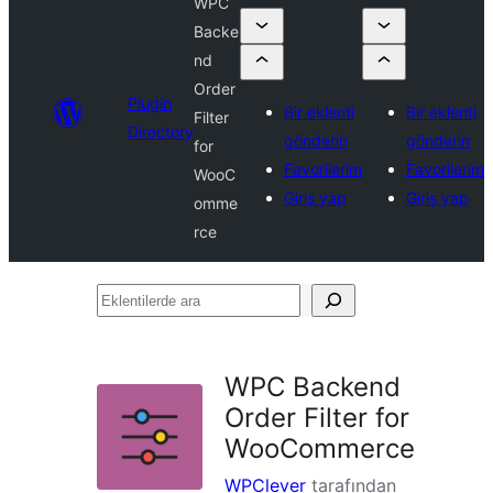
WPC
Backe
nd
Order
Plugin
Bir eklenti
Bir eklenti
Filter
Directory
gönderin
gönderin
for
Favorilerim
Favorilerim
WooC
Giriş yap
Giriş yap
omme
rce
Eklentilerde
ara
WPC Backend
Order Filter for
WooCommerce
WPClever
tarafından