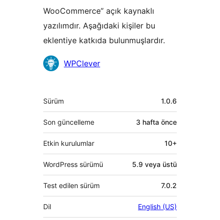
WooCommerce” açık kaynaklı
yazılımdır. Aşağıdaki kişiler bu
eklentiye katkıda bulunmuşlardır.
Katkıda
WPClever
bulunanlar
Meta
Sürüm
1.0.6
Son güncelleme
3 hafta
önce
Etkin kurulumlar
10+
WordPress sürümü
5.9 veya üstü
Test edilen sürüm
7.0.2
Dil
English (US)