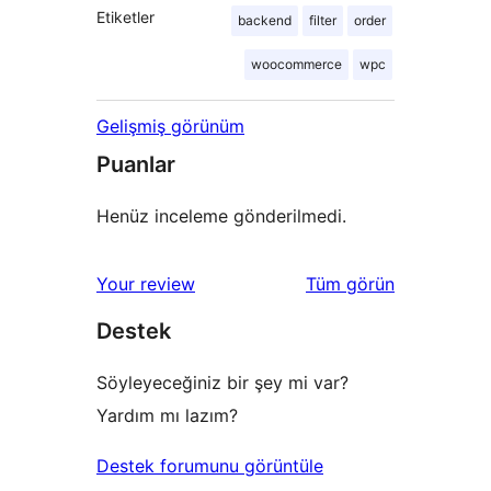
Etiketler
backend
filter
order
woocommerce
wpc
Gelişmiş görünüm
Puanlar
Henüz inceleme gönderilmedi.
değerlendirmeleri
Your review
Tüm
görün
Destek
Söyleyeceğiniz bir şey mi var?
Yardım mı lazım?
Destek forumunu görüntüle