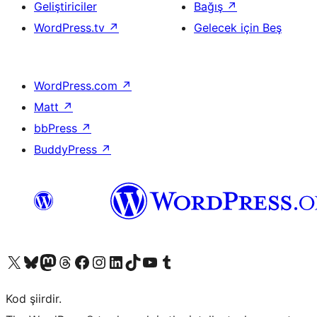
Geliştiriciler
Bağış
↗
WordPress.tv
↗
Gelecek için Beş
WordPress.com
↗
Matt
↗
bbPress
↗
BuddyPress
↗
X (eski Twitter) hesabımıza bakın
Bluesky hesabımızı ziyaret edin
Mastodon hesabımızı ziyaret edin
Threads hesabımızı ziyaret edin
Facebook sayfamızı ziyaret edin
Instagram hesabımızı ziyaret edin
LinkedIn hesabımızı ziyaret edin
TikTok hesabımızı ziyaret edin
YouTube kanalımızı ziyaret edin
Tumblr hesabımızı ziyaret edin
Kod şiirdir.