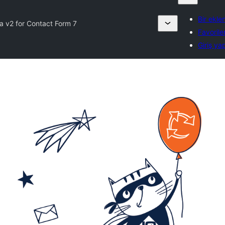
Bir ekle
 v2 for Contact Form 7
Favorile
Giriş ya