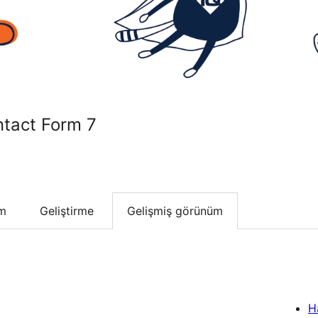
ntact Form 7
um
Geliştirme
Gelişmiş görünüm
H