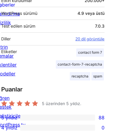
Etkin kurulumlar
200.000+
aberler
arındırma
WordPress sürümü
4.9 veya üstü
zlilik
Test edilen sürüm
7.0.3
Diller
20 dil görüntüle
trin
Etiketler
contact form 7
emalar
lentiler
contact-form-7-recaptcha
odeller
recaptcha
spam
Puanlar
ğren
5 üzerinden
5
yıldız.
estek
liştiriciler
5 yıldız
88
88
ordPress.tv
4 yıldız
0
5
0