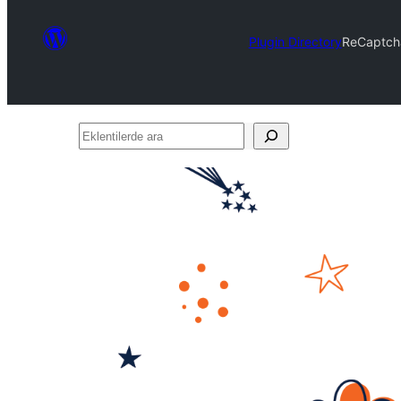
Plugin Directory
ReCaptcha
Eklentilerde
ara