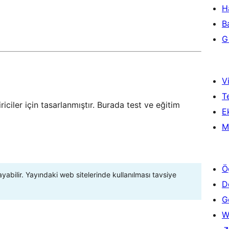
H
B
Gi
Vi
T
riciler için tasarlanmıştır. Burada test ve eğitim
Ek
M
Ö
ayabilir. Yayındaki web sitelerinde kullanılması tavsiye
D
Ge
W