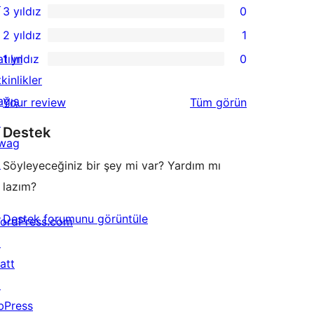
↗
3 yıldız
0
yıldızlı
4
0
2 yıldız
1
inceleme
yıldızlı
3
1
tılın
1 yıldız
0
inceleme
yıldızlı
2
0
kinlikler
inceleme
yıldızlı
1
ağış
değerlendirmeleri
Your review
Tüm
görün
inceleme
yıldızlı
↗
Destek
inceleme
wag
↗
Söyleyeceğiniz bir şey mi var? Yardım mı
lazım?
Destek forumunu görüntüle
ordPress.com
↗
att
↗
bPress