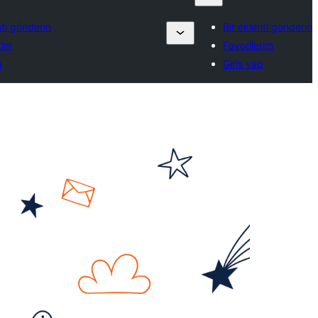
nti gönderin
Bir eklenti gönderin
rim
Favorilerim
p
Giriş yap