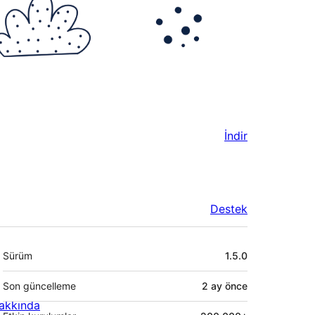
İndir
Destek
Meta
Sürüm
1.5.0
Son güncelleme
2 ay
önce
akkında