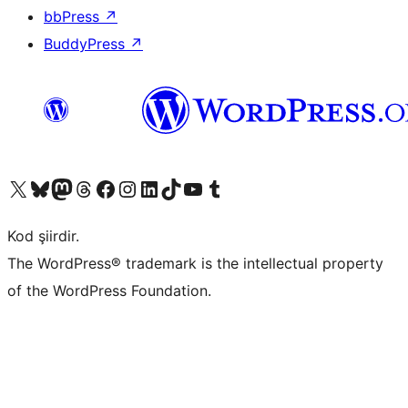
bbPress
↗
BuddyPress
↗
X (eski Twitter) hesabımıza bakın
Bluesky hesabımızı ziyaret edin
Mastodon hesabımızı ziyaret edin
Threads hesabımızı ziyaret edin
Facebook sayfamızı ziyaret edin
Instagram hesabımızı ziyaret edin
LinkedIn hesabımızı ziyaret edin
TikTok hesabımızı ziyaret edin
YouTube kanalımızı ziyaret edin
Tumblr hesabımızı ziyaret edin
Kod şiirdir.
The WordPress® trademark is the intellectual property
of the WordPress Foundation.