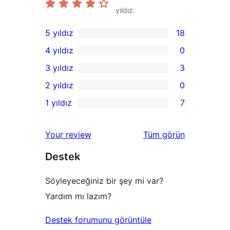
yıldız.
5 yıldız
18
18
4 yıldız
0
5
0
3 yıldız
3
yıldızlı
4
3
2 yıldız
0
inceleme
yıldızlı
3
0
1 yıldız
7
inceleme
yıldızlı
2
7
inceleme
yıldızlı
1
değerlendirmeleri
Your review
Tüm
görün
inceleme
yıldızlı
Destek
inceleme
Söyleyeceğiniz bir şey mi var?
Yardım mı lazım?
Destek forumunu görüntüle