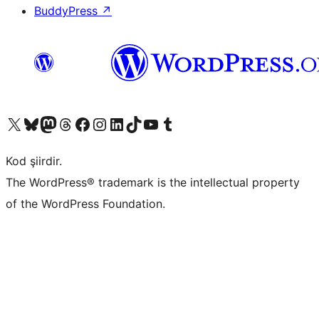
BuddyPress
↗
X (eski Twitter) hesabımıza bakın
Bluesky hesabımızı ziyaret edin
Mastodon hesabımızı ziyaret edin
Threads hesabımızı ziyaret edin
Facebook sayfamızı ziyaret edin
Instagram hesabımızı ziyaret edin
LinkedIn hesabımızı ziyaret edin
TikTok hesabımızı ziyaret edin
YouTube kanalımızı ziyaret edin
Tumblr hesabımızı ziyaret edin
Kod şiirdir.
The WordPress® trademark is the intellectual property
of the WordPress Foundation.