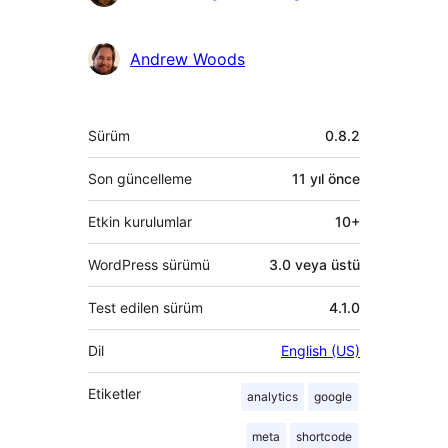
bulunanlar
Andrew Woods
Meta
Sürüm
0.8.2
Son güncelleme
11 yıl
önce
Etkin kurulumlar
10+
WordPress sürümü
3.0 veya üstü
Test edilen sürüm
4.1.0
Dil
English (US)
Etiketler
analytics
google
meta
shortcode