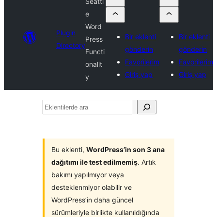
Seattl
e
Word
Plugin
Bir eklenti
Bir eklenti
Press
Directory
gönderin
gönderin
Functi
Favorilerim
Favorilerim
onalit
Giriş yap
Giriş yap
y
Eklentilerde
ara
Bu eklenti,
WordPress’in son 3 ana
dağıtımı ile test edilmemiş
. Artık
bakımı yapılmıyor veya
desteklenmiyor olabilir ve
WordPress’in daha güncel
sürümleriyle birlikte kullanıldığında