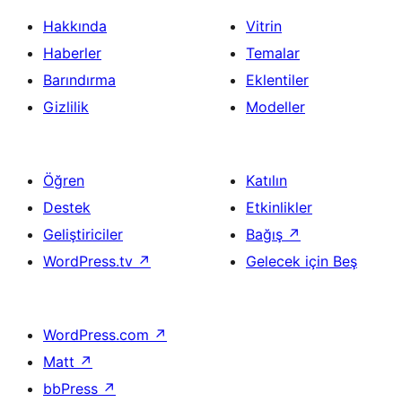
Hakkında
Vitrin
Haberler
Temalar
Barındırma
Eklentiler
Gizlilik
Modeller
Öğren
Katılın
Destek
Etkinlikler
Geliştiriciler
Bağış
↗
WordPress.tv
↗
Gelecek için Beş
WordPress.com
↗
Matt
↗
bbPress
↗