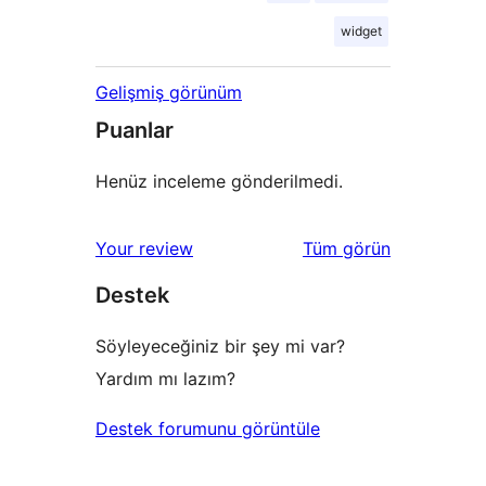
widget
Gelişmiş görünüm
Puanlar
Henüz inceleme gönderilmedi.
değerlendirmeleri
Your review
Tüm
görün
Destek
Söyleyeceğiniz bir şey mi var?
Yardım mı lazım?
Destek forumunu görüntüle