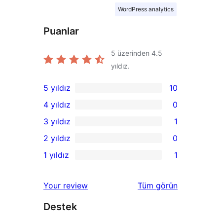
WordPress analytics
Puanlar
5 üzerinden
4.5
yıldız.
5 yıldız
10
10
4 yıldız
0
5
0
3 yıldız
1
yıldızlı
4
1
2 yıldız
0
inceleme
yıldızlı
3
0
1 yıldız
1
inceleme
yıldızlı
2
1
inceleme
yıldızlı
1
değerlendirmeleri
Your review
Tüm
görün
inceleme
yıldızlı
Destek
inceleme