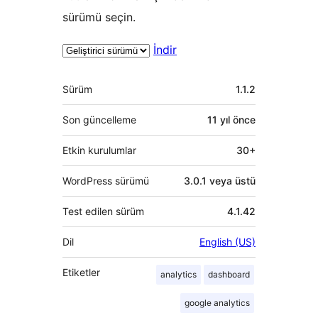
sürümü seçin.
İndir
Meta
Sürüm
1.1.2
Son güncelleme
11 yıl
önce
Etkin kurulumlar
30+
WordPress sürümü
3.0.1 veya üstü
Test edilen sürüm
4.1.42
Dil
English (US)
Etiketler
analytics
dashboard
google analytics