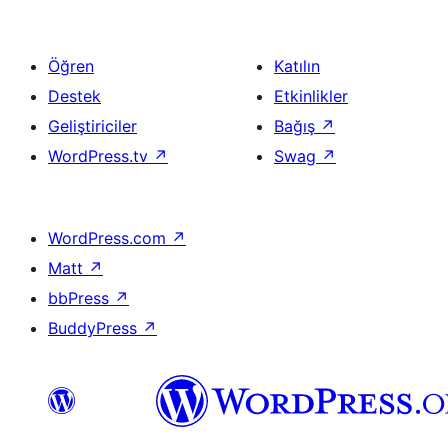
Öğren
Katılın
Destek
Etkinlikler
Geliştiriciler
Bağış
↗
WordPress.tv
↗
Swag
↗
WordPress.com
↗
Matt
↗
bbPress
↗
BuddyPress
↗