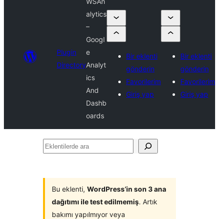
WSAn
alytics
–
Googl
Plugin
e
Bir eklenti
Bir eklenti
Directory
Analyt
gönderin
gönderin
ics
Favorilerim
Favorilerim
And
Giriş yap
Giriş yap
Dashb
oards
Eklentilerde
ara
Bu eklenti,
WordPress’in son 3 ana
dağıtımı ile test edilmemiş
. Artık
bakımı yapılmıyor veya