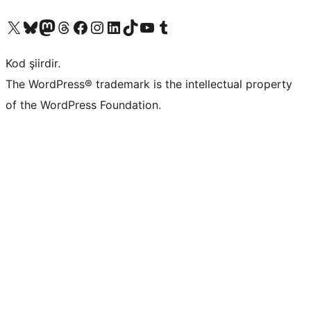
X (eski Twitter) hesabımıza bakın
Bluesky hesabımızı ziyaret edin
Mastodon hesabımızı ziyaret edin
Threads hesabımızı ziyaret edin
Facebook sayfamızı ziyaret edin
Instagram hesabımızı ziyaret edin
LinkedIn hesabımızı ziyaret edin
TikTok hesabımızı ziyaret edin
YouTube kanalımızı ziyaret edin
Tumblr hesabımızı ziyaret edin
Kod şiirdir.
The WordPress® trademark is the intellectual property
of the WordPress Foundation.