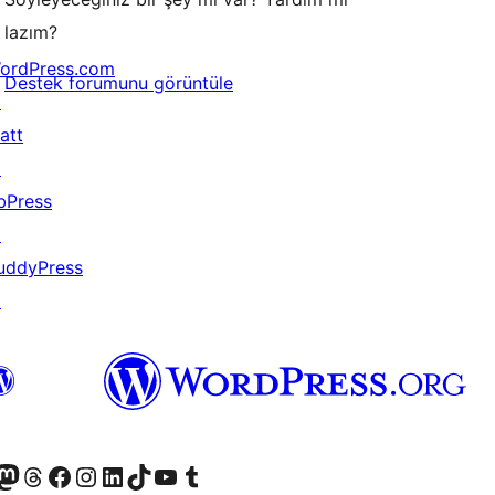
lazım?
ordPress.com
Destek forumunu görüntüle
↗
att
↗
bPress
↗
uddyPress
↗
akın
ziyaret edin
odon hesabımızı ziyaret edin
Threads hesabımızı ziyaret edin
Facebook sayfamızı ziyaret edin
Instagram hesabımızı ziyaret edin
LinkedIn hesabımızı ziyaret edin
TikTok hesabımızı ziyaret edin
YouTube kanalımızı ziyaret edin
Tumblr hesabımızı ziyaret edin