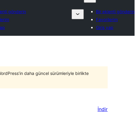
lenti gönderin
Bir eklenti gönderin
lerim
Favorilerim
yap
Giriş yap
WordPress’in daha güncel sürümleriyle birlikte
İndir