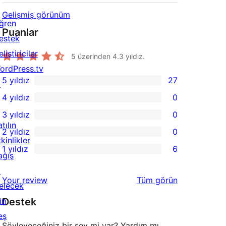
Gelişmiş görünüm
ğren
Puanlar
estek
liştiriciler
5 üzerinden
4.3
yıldız.
ordPress.tv
5 yıldız
27
↗
27
4 yıldız
0
5
0
3 yıldız
0
yıldızlı
4
0
tılın
2 yıldız
0
inceleme
yıldızlı
3
0
kinlikler
1 yıldız
6
inceleme
yıldızlı
2
ağış
6
inceleme
yıldızlı
↗
1
değerlendirmeleri
Your review
Tüm
görün
inceleme
elecek
yıldızlı
in
Destek
inceleme
eş
Söyleyeceğiniz bir şey mi var? Yardım mı