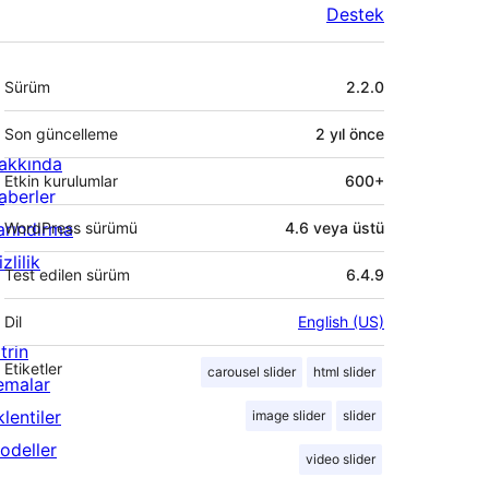
Destek
Meta
Sürüm
2.2.0
Son güncelleme
2 yıl
önce
akkında
Etkin kurulumlar
600+
aberler
arındırma
WordPress sürümü
4.6 veya üstü
zlilik
Test edilen sürüm
6.4.9
Dil
English (US)
trin
Etiketler
carousel slider
html slider
emalar
lentiler
image slider
slider
odeller
video slider