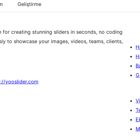
um
Geliştirme
n for creating stunning sliders in seconds, no coding
essly to showcase your images, videos, teams, clients,
H
H
B
Gi
p://yooslider.com
Vi
T
Ek
M