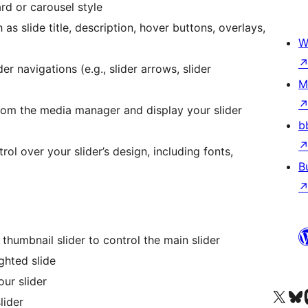
ard or carousel style
 as slide title, description, hover buttons, overlays,
W
der navigations (e.g., slider arrows, slider
M
om the media manager and display your slider
b
ol over your slider’s design, including fonts,
B
thumbnail slider to control the main slider
ghted slide
ur slider
X (eski Twitter) hesabımıza b
Bluesky hesabımızı 
Mast
lider