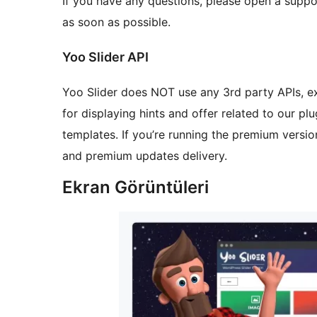
If you have any questions, please open a suppor
as soon as possible.
Yoo Slider API
Yoo Slider does NOT use any 3rd party APIs, exc
for displaying hints and offer related to our pl
templates. If you’re running the premium versio
and premium updates delivery.
Ekran Görüntüleri