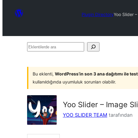
Plugin Directory
Yoo Slider –
Eklentilerde
ara
Bu eklenti,
WordPress’in son 3 ana dağıtımı ile tes
kullanıldığında uyumluluk sorunları olabilir.
Yoo Slider – Image Sl
YOO SLIDER TEAM
tarafından