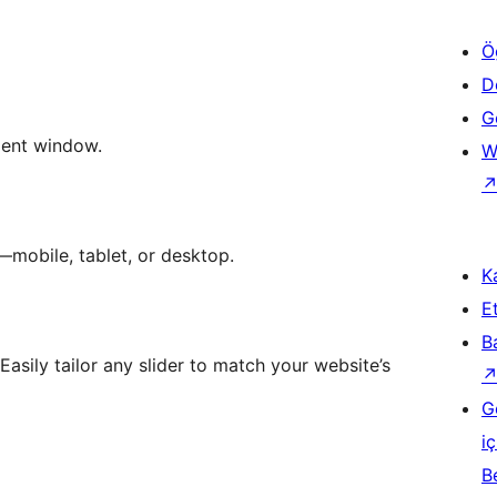
Ö
D
Ge
ient window.
W
—mobile, tablet, or desktop.
Ka
Et
B
Easily tailor any slider to match your website’s
G
iç
B