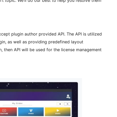
t topic. We’ll do our best to help you resolve them
ept plugin author provided API. The API is utilized
ugin, as well as providing predefined layout
n, then API will be used for the license management