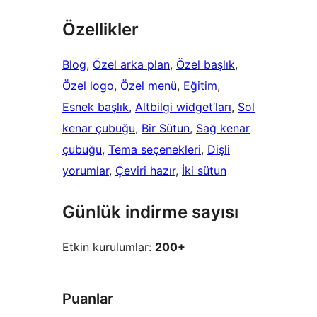
Özellikler
Blog
, 
Özel arka plan
, 
Özel başlık
, 
Özel logo
, 
Özel menü
, 
Eğitim
, 
Esnek başlık
, 
Altbilgi widget’ları
, 
Sol
kenar çubuğu
, 
Bir Sütun
, 
Sağ kenar
çubuğu
, 
Tema seçenekleri
, 
Dişli
yorumlar
, 
Çeviri hazır
, 
İki sütun
Günlük indirme sayısı
Etkin kurulumlar:
200+
Puanlar