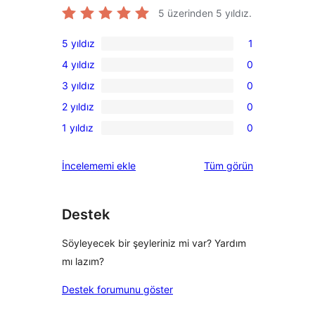
5 üzerinden
5
yıldız.
5 yıldız
1
1
4 yıldız
0
5
0
3 yıldız
0
yıldızlı
4
0
inceleme
2 yıldız
0
yıldızlı
3
0
inceleme
1 yıldız
0
yıldızlı
2
0
inceleme
yıldızlı
1
değerlendirmeleri
İncelememi ekle
Tüm
görün
inceleme
yıldızlı
inceleme
Destek
Söyleyecek bir şeyleriniz mi var? Yardım
mı lazım?
Destek forumunu göster