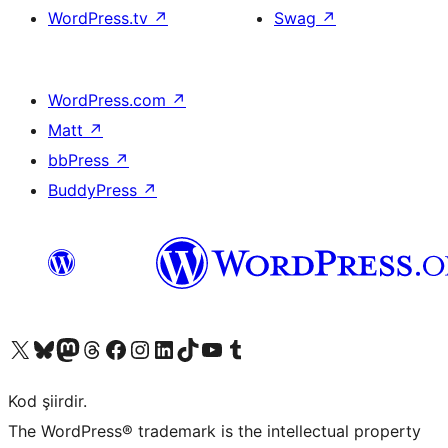
WordPress.tv
↗
Swag
↗
WordPress.com
↗
Matt
↗
bbPress
↗
BuddyPress
↗
X (eski Twitter) hesabımıza bakın
Bluesky hesabımızı ziyaret edin
Mastodon hesabımızı ziyaret edin
Threads hesabımızı ziyaret edin
Facebook sayfamızı ziyaret edin
Instagram hesabımızı ziyaret edin
LinkedIn hesabımızı ziyaret edin
TikTok hesabımızı ziyaret edin
YouTube kanalımızı ziyaret edin
Tumblr hesabımızı ziyaret edin
Kod şiirdir.
The WordPress® trademark is the intellectual property