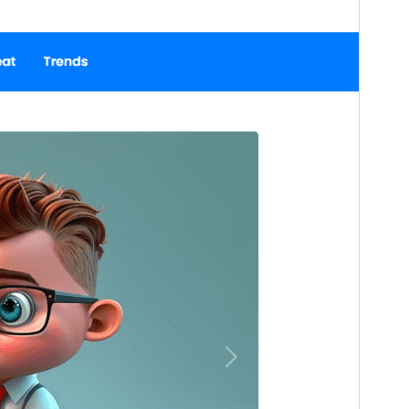
Aktif kurulumlar
100+
PHP sürümü
7.0
Tema ana sayfası