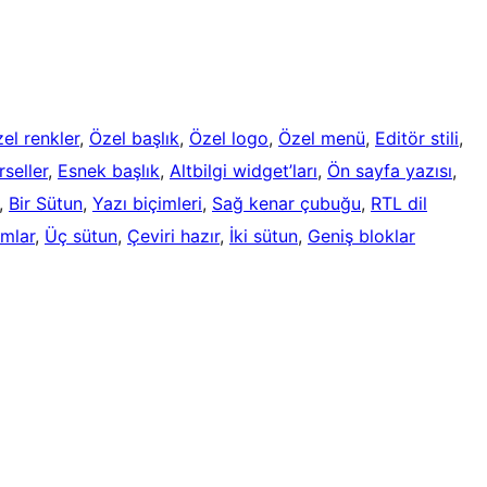
el renkler
, 
Özel başlık
, 
Özel logo
, 
Özel menü
, 
Editör stili
, 
seller
, 
Esnek başlık
, 
Altbilgi widget’ları
, 
Ön sayfa yazısı
, 
, 
Bir Sütun
, 
Yazı biçimleri
, 
Sağ kenar çubuğu
, 
RTL dil
umlar
, 
Üç sütun
, 
Çeviri hazır
, 
İki sütun
, 
Geniş bloklar