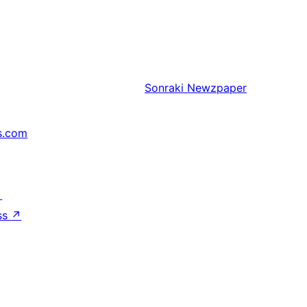
Sonraki
Newzpaper
s.com
↗
ss
↗