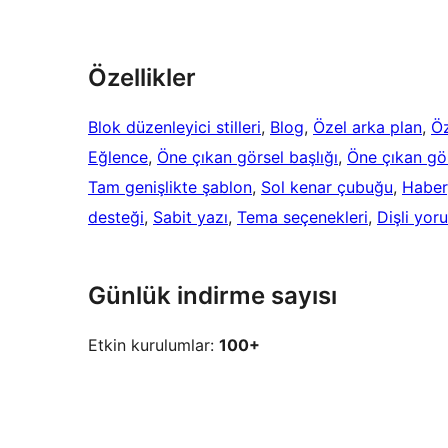
Özellikler
Blok düzenleyici stilleri
, 
Blog
, 
Özel arka plan
, 
Öz
Eğlence
, 
Öne çıkan görsel başlığı
, 
Öne çıkan gör
Tam genişlikte şablon
, 
Sol kenar çubuğu
, 
Haber
desteği
, 
Sabit yazı
, 
Tema seçenekleri
, 
Dişli yor
Günlük indirme sayısı
Etkin kurulumlar:
100+