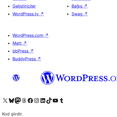
Geliştiriciler
Bağış
↗
WordPress.tv
↗
Swag
↗
WordPress.com
↗
Matt
↗
bbPress
↗
BuddyPress
↗
X (eski Twitter) hesabımıza bakın
Bluesky hesabımızı ziyaret edin
Mastodon hesabımızı ziyaret edin
Threads hesabımızı ziyaret edin
Facebook sayfamızı ziyaret edin
Instagram hesabımızı ziyaret edin
LinkedIn hesabımızı ziyaret edin
TikTok hesabımızı ziyaret edin
YouTube kanalımızı ziyaret edin
Tumblr hesabımızı ziyaret edin
Kod şiirdir.