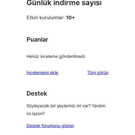
Günlük indirme sayısı
Etkin kurulumlar:
10+
Puanlar
Henüz inceleme gönderilmedi.
değerlendirmeleri
İncelememi ekle
Tüm
görün
Destek
Söyleyecek bir şeyleriniz mi var? Yardım
mı lazım?
Destek forumunu göster