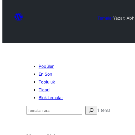
Temalar
Yazar: Abh
Popüler
En Son
Topluluk
Ticari
Blok temalar
Ara
1 tema