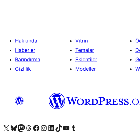
Hakkında
Vitrin
Ö
Haberler
Temalar
D
Barındırma
Eklentiler
Ge
Gizlilik
Modeller
W
X (eski Twitter) hesabımıza bakın
Bluesky hesabımızı ziyaret edin
Mastodon hesabımızı ziyaret edin
Threads hesabımızı ziyaret edin
Facebook sayfamızı ziyaret edin
Instagram hesabımızı ziyaret edin
LinkedIn hesabımızı ziyaret edin
TikTok hesabımızı ziyaret edin
YouTube kanalımızı ziyaret edin
Tumblr hesabımızı ziyaret edin