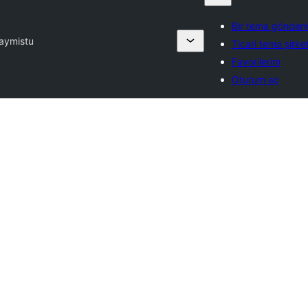
Bir tema gönderi
ay
mistu
Ticari tema şirket
Favorilerim
Oturum aç