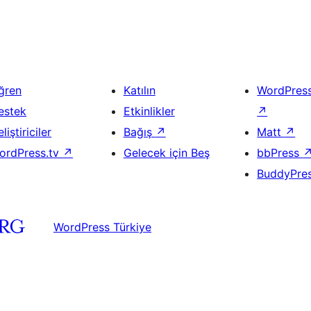
ğren
Katılın
WordPres
estek
Etkinlikler
↗
liştiriciler
Bağış
↗
Matt
↗
ordPress.tv
↗
Gelecek için Beş
bbPress
BuddyPre
WordPress Türkiye