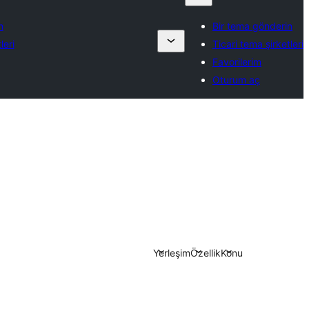
n
Bir tema gönderin
leri
Ticari tema şirketleri
Favorilerim
Oturum aç
Yerleşim
Özellik
Konu