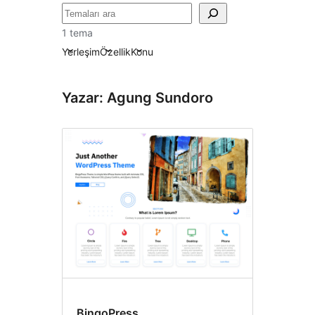
Ara
1 tema
Yerleşim
Özellik
Konu
Yazar: Agung Sundoro
BingoPress