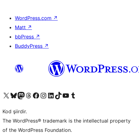
WordPress.com
↗
Matt
↗
bbPress
↗
BuddyPress
↗
X (eski Twitter) hesabımıza bakın
Bluesky hesabımızı ziyaret edin
Mastodon hesabımızı ziyaret edin
Threads hesabımızı ziyaret edin
Facebook sayfamızı ziyaret edin
Instagram hesabımızı ziyaret edin
LinkedIn hesabımızı ziyaret edin
TikTok hesabımızı ziyaret edin
YouTube kanalımızı ziyaret edin
Tumblr hesabımızı ziyaret edin
Kod şiirdir.
The WordPress® trademark is the intellectual property
of the WordPress Foundation.