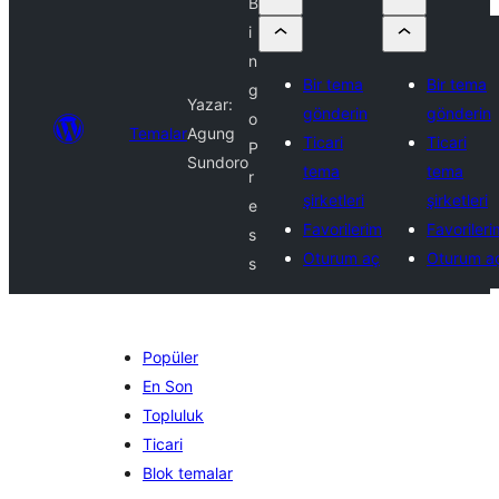
B
i
n
Bir tema
Bir tema
g
Yazar:
gönderin
gönderin
o
Temalar
Agung
Ticari
Ticari
P
Sundoro
tema
tema
r
şirketleri
şirketleri
e
Favorilerim
Favorileri
s
Oturum aç
Oturum a
s
Popüler
En Son
Topluluk
Ticari
Blok temalar