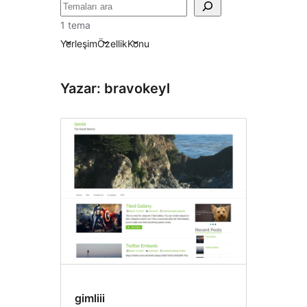
Ara
1 tema
Yerleşim
Özellik
Konu
Yazar: bravokeyl
gimliii