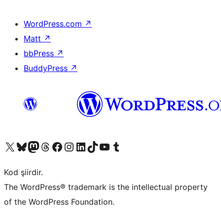
WordPress.com
↗
Matt
↗
bbPress
↗
BuddyPress
↗
X (eski Twitter) hesabımıza bakın
Bluesky hesabımızı ziyaret edin
Mastodon hesabımızı ziyaret edin
Threads hesabımızı ziyaret edin
Facebook sayfamızı ziyaret edin
Instagram hesabımızı ziyaret edin
LinkedIn hesabımızı ziyaret edin
TikTok hesabımızı ziyaret edin
YouTube kanalımızı ziyaret edin
Tumblr hesabımızı ziyaret edin
Kod şiirdir.
The WordPress® trademark is the intellectual property
of the WordPress Foundation.