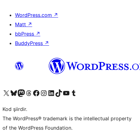
WordPress.com
↗
Matt
↗
bbPress
↗
BuddyPress
↗
X (eski Twitter) hesabımıza bakın
Bluesky hesabımızı ziyaret edin
Mastodon hesabımızı ziyaret edin
Threads hesabımızı ziyaret edin
Facebook sayfamızı ziyaret edin
Instagram hesabımızı ziyaret edin
LinkedIn hesabımızı ziyaret edin
TikTok hesabımızı ziyaret edin
YouTube kanalımızı ziyaret edin
Tumblr hesabımızı ziyaret edin
Kod şiirdir.
The WordPress® trademark is the intellectual property
of the WordPress Foundation.