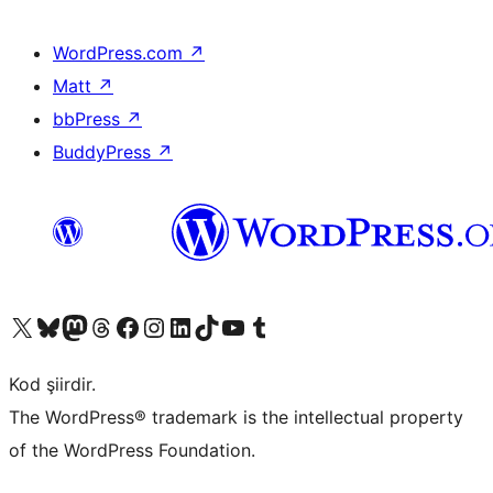
WordPress.com
↗
Matt
↗
bbPress
↗
BuddyPress
↗
X (eski Twitter) hesabımıza bakın
Bluesky hesabımızı ziyaret edin
Mastodon hesabımızı ziyaret edin
Threads hesabımızı ziyaret edin
Facebook sayfamızı ziyaret edin
Instagram hesabımızı ziyaret edin
LinkedIn hesabımızı ziyaret edin
TikTok hesabımızı ziyaret edin
YouTube kanalımızı ziyaret edin
Tumblr hesabımızı ziyaret edin
Kod şiirdir.
The WordPress® trademark is the intellectual property
of the WordPress Foundation.