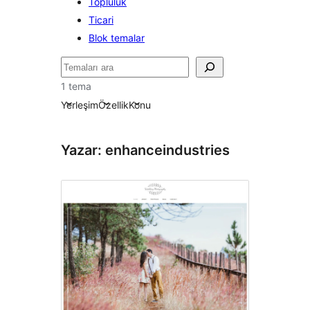
Topluluk
Ticari
Blok temalar
Ara
1 tema
Yerleşim
Özellik
Konu
Yazar: enhanceindustries