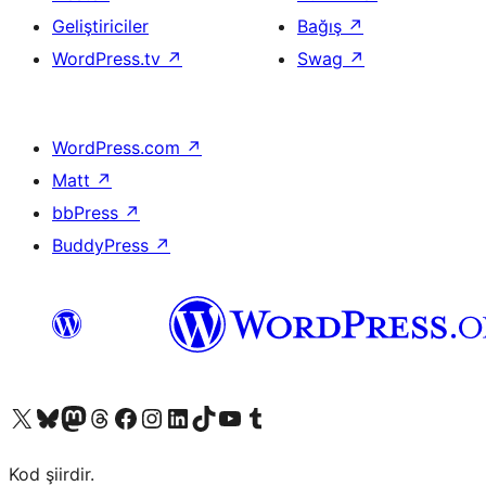
Geliştiriciler
Bağış
↗
WordPress.tv
↗
Swag
↗
WordPress.com
↗
Matt
↗
bbPress
↗
BuddyPress
↗
X (eski Twitter) hesabımıza bakın
Bluesky hesabımızı ziyaret edin
Mastodon hesabımızı ziyaret edin
Threads hesabımızı ziyaret edin
Facebook sayfamızı ziyaret edin
Instagram hesabımızı ziyaret edin
LinkedIn hesabımızı ziyaret edin
TikTok hesabımızı ziyaret edin
YouTube kanalımızı ziyaret edin
Tumblr hesabımızı ziyaret edin
Kod şiirdir.