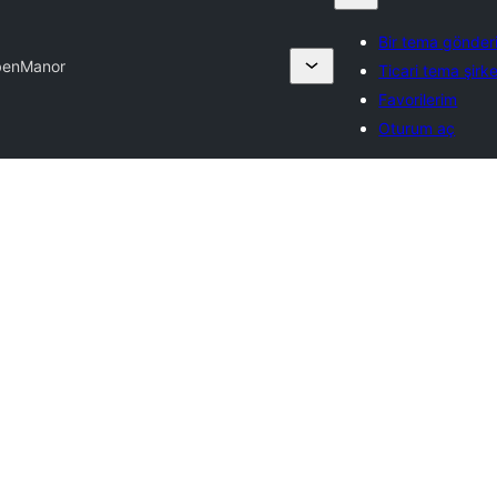
Bir tema gönder
ben
Manor
Ticari tema şirke
Favorilerim
Oturum aç