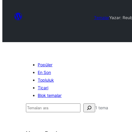
Temalar
Yazar: Reu
Popüler
En Son
Topluluk
Ticari
Blok temalar
Ara
1 tema