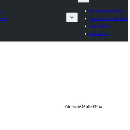
in
Bir tema gönderin
tleri
Ticari tema şirketleri
Favorilerim
Oturum aç
Yerleşim
Özellik
Konu