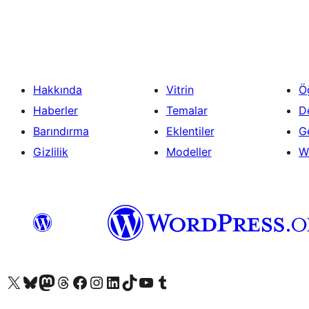
Hakkında
Vitrin
Ö
Haberler
Temalar
D
Barındırma
Eklentiler
Ge
Gizlilik
Modeller
W
X (eski Twitter) hesabımıza bakın
Bluesky hesabımızı ziyaret edin
Mastodon hesabımızı ziyaret edin
Threads hesabımızı ziyaret edin
Facebook sayfamızı ziyaret edin
Instagram hesabımızı ziyaret edin
LinkedIn hesabımızı ziyaret edin
TikTok hesabımızı ziyaret edin
YouTube kanalımızı ziyaret edin
Tumblr hesabımızı ziyaret edin