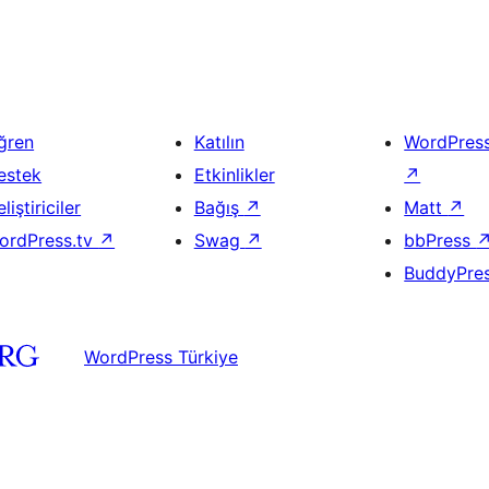
ğren
Katılın
WordPres
estek
Etkinlikler
↗
liştiriciler
Bağış
↗
Matt
↗
ordPress.tv
↗
Swag
↗
bbPress
BuddyPre
WordPress Türkiye