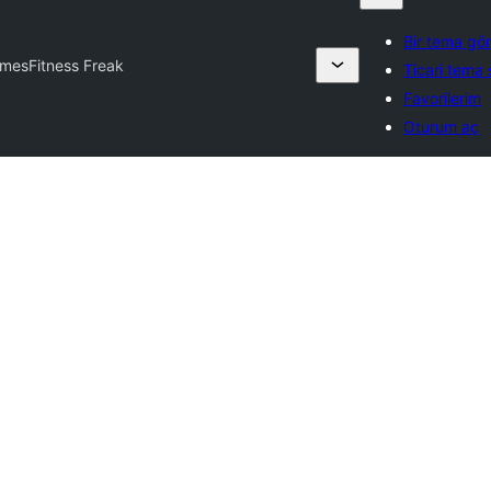
Bir tema gö
emes
Fitness Freak
Ticari tema ş
Favorilerim
Oturum aç