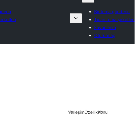
nderin
Bir tema gönderin
irketleri
Ticari tema şirketleri
Favorilerim
Oturum aç
Yerleşim
Özellik
Konu