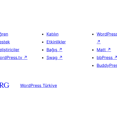
ğren
Katılın
WordPres
estek
Etkinlikler
↗
liştiriciler
Bağış
↗
Matt
↗
ordPress.tv
↗
Swag
↗
bbPress
BuddyPre
WordPress Türkiye