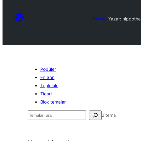
Temalar
Yazar: hippoth
Popüler
En Son
Topluluk
Ticari
Blok temalar
Ara
2 tema