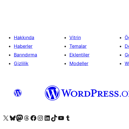
Hakkında
Vitrin
Ö
Haberler
Temalar
D
Barındırma
Eklentiler
Ge
Gizlilik
Modeller
W
X (eski Twitter) hesabımıza bakın
Bluesky hesabımızı ziyaret edin
Mastodon hesabımızı ziyaret edin
Threads hesabımızı ziyaret edin
Facebook sayfamızı ziyaret edin
Instagram hesabımızı ziyaret edin
LinkedIn hesabımızı ziyaret edin
TikTok hesabımızı ziyaret edin
YouTube kanalımızı ziyaret edin
Tumblr hesabımızı ziyaret edin