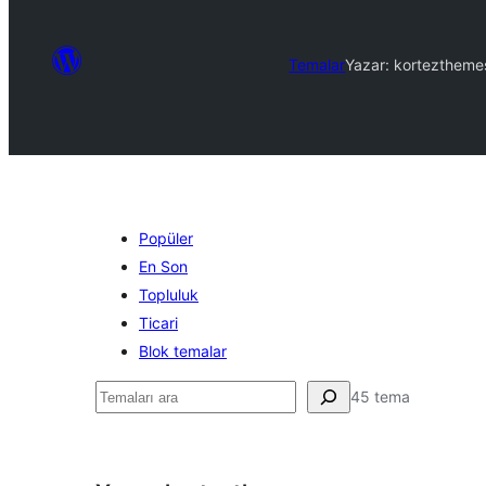
Temalar
Yazar: korteztheme
Popüler
En Son
Topluluk
Ticari
Blok temalar
Ara
45 tema