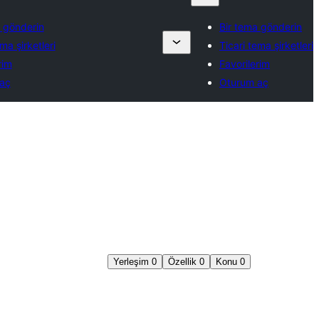
a gönderin
Bir tema gönderin
ma şirketleri
Ticari tema şirketleri
rim
Favorilerim
aç
Oturum aç
Yerleşim
0
Özellik
0
Konu
0