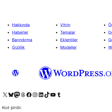
Hakkında
Vitrin
Ö
Haberler
Temalar
D
Barındırma
Eklentiler
Ge
Gizlilik
Modeller
W
X (eski Twitter) hesabımıza bakın
Bluesky hesabımızı ziyaret edin
Mastodon hesabımızı ziyaret edin
Threads hesabımızı ziyaret edin
Facebook sayfamızı ziyaret edin
Instagram hesabımızı ziyaret edin
LinkedIn hesabımızı ziyaret edin
TikTok hesabımızı ziyaret edin
YouTube kanalımızı ziyaret edin
Tumblr hesabımızı ziyaret edin
Kod şiirdir.