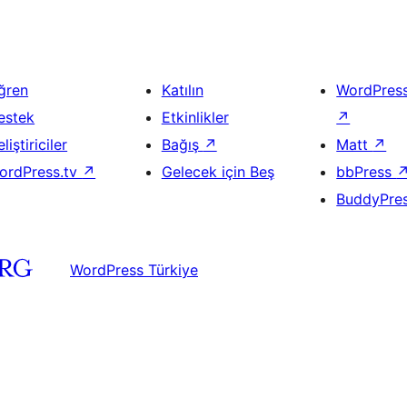
ğren
Katılın
WordPres
estek
Etkinlikler
↗
liştiriciler
Bağış
↗
Matt
↗
ordPress.tv
↗
Gelecek için Beş
bbPress
BuddyPre
WordPress Türkiye