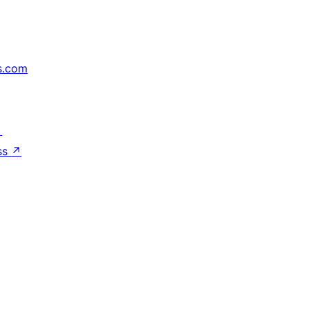
s.com
↗
ss
↗