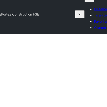
Bir tem
s
Kortez Construction FSE
Ticari te
Favorile
Oturum 