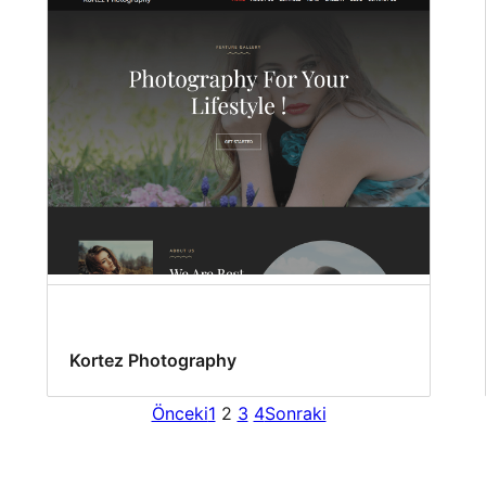
Kortez Photography
Önceki
1
2
3
4
Sonraki