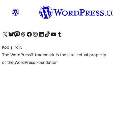
X (eski Twitter) hesabımıza bakın
Bluesky hesabımızı ziyaret edin
Mastodon hesabımızı ziyaret edin
Threads hesabımızı ziyaret edin
Facebook sayfamızı ziyaret edin
Instagram hesabımızı ziyaret edin
LinkedIn hesabımızı ziyaret edin
TikTok hesabımızı ziyaret edin
YouTube kanalımızı ziyaret edin
Tumblr hesabımızı ziyaret edin
Kod şiirdir.
The WordPress® trademark is the intellectual property
of the WordPress Foundation.