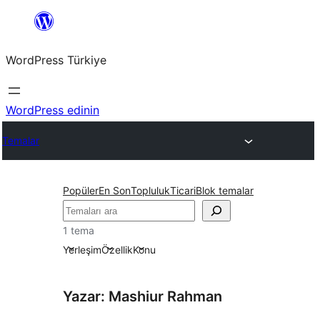
İçeriğe
geç
WordPress Türkiye
WordPress edinin
Temalar
Popüler
En Son
Topluluk
Ticari
Blok temalar
Ara
1 tema
Yerleşim
Özellik
Konu
Yazar: Mashiur Rahman