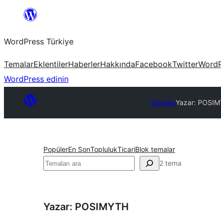
İçeriğe
geç
WordPress Türkiye
Temalar
Eklentiler
Haberler
Hakkında
Facebook
Twitter
WordP
WordPress edinin
Temalar
Yazar: POSI
Popüler
En Son
Topluluk
Ticari
Blok temalar
Ara
2 tema
Yazar: POSIMYTH