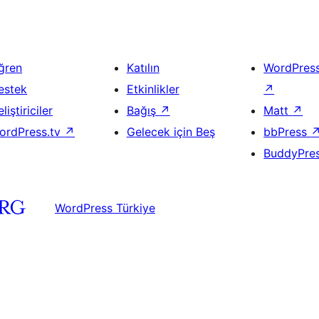
ğren
Katılın
WordPres
estek
Etkinlikler
↗
liştiriciler
Bağış
↗
Matt
↗
ordPress.tv
↗
Gelecek için Beş
bbPress
BuddyPre
WordPress Türkiye