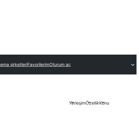
tema şirketleri
Favorilerim
Oturum aç
Yerleşim
Özellik
Konu