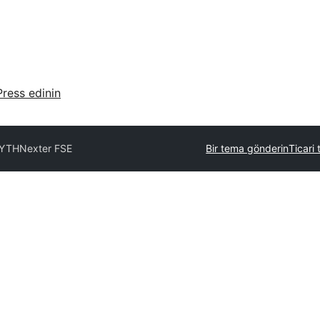
ress edinin
MYTH
Nexter FSE
Bir tema gönderin
Ticari 