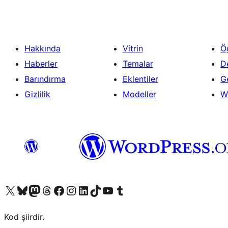
Hakkında
Vitrin
Ö
Haberler
Temalar
D
Barındırma
Eklentiler
Ge
Gizlilik
Modeller
W
X (eski Twitter) hesabımıza bakın
Bluesky hesabımızı ziyaret edin
Mastodon hesabımızı ziyaret edin
Threads hesabımızı ziyaret edin
Facebook sayfamızı ziyaret edin
Instagram hesabımızı ziyaret edin
LinkedIn hesabımızı ziyaret edin
TikTok hesabımızı ziyaret edin
YouTube kanalımızı ziyaret edin
Tumblr hesabımızı ziyaret edin
Kod şiirdir.