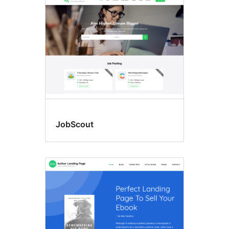
JobScout