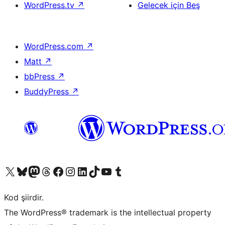
WordPress.tv
↗
Gelecek için Beş
WordPress.com
↗
Matt
↗
bbPress
↗
BuddyPress
↗
X (eski Twitter) hesabımıza bakın
Bluesky hesabımızı ziyaret edin
Mastodon hesabımızı ziyaret edin
Threads hesabımızı ziyaret edin
Facebook sayfamızı ziyaret edin
Instagram hesabımızı ziyaret edin
LinkedIn hesabımızı ziyaret edin
TikTok hesabımızı ziyaret edin
YouTube kanalımızı ziyaret edin
Tumblr hesabımızı ziyaret edin
Kod şiirdir.
The WordPress® trademark is the intellectual property