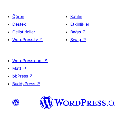
Öğren
Katılın
Destek
Etkinlikler
Geliştiriciler
Bağış
↗
WordPress.tv
↗
Swag
↗
WordPress.com
↗
Matt
↗
bbPress
↗
BuddyPress
↗