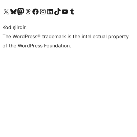
X (eski Twitter) hesabımıza bakın
Bluesky hesabımızı ziyaret edin
Mastodon hesabımızı ziyaret edin
Threads hesabımızı ziyaret edin
Facebook sayfamızı ziyaret edin
Instagram hesabımızı ziyaret edin
LinkedIn hesabımızı ziyaret edin
TikTok hesabımızı ziyaret edin
YouTube kanalımızı ziyaret edin
Tumblr hesabımızı ziyaret edin
Kod şiirdir.
The WordPress® trademark is the intellectual property
of the WordPress Foundation.