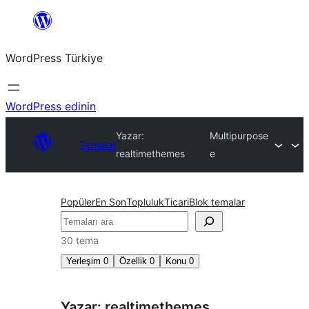
İçeriğe
geç
WordPress Türkiye
WordPress edinin
Yazar:
Multipurpose
Temalar
realtimethemes
e
Popüler
En Son
Topluluk
Ticari
Blok temalar
Ara
30 tema
Yerleşim
0
Özellik
0
Konu
0
Yazar: realtimethemes