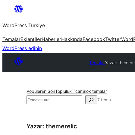
İçeriğe
geç
WordPress Türkiye
Temalar
Eklentiler
Haberler
Hakkında
Facebook
Twitter
WordP
WordPress edinin
Temalar
Yazar: themere
Popüler
En Son
Topluluk
Ticari
Blok temalar
Ara
7 tema
Yazar: themerelic