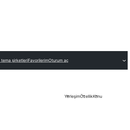
 tema şirketleri
Favorilerim
Oturum aç
Yerleşim
Özellik
Konu