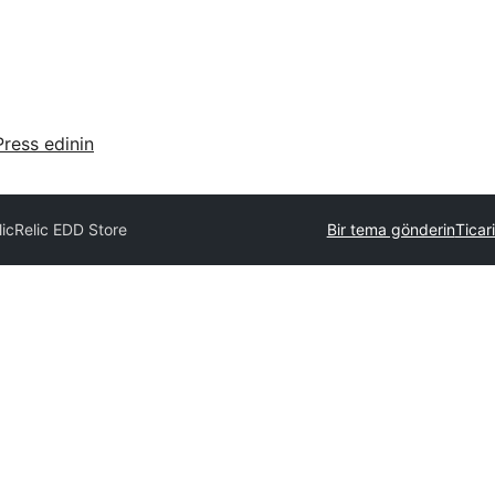
ress edinin
lic
Relic EDD Store
Bir tema gönderin
Ticari