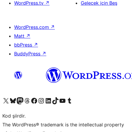
WordPress.tv
↗
Gelecek için Beş
WordPress.com
↗
Matt
↗
bbPress
↗
BuddyPress
↗
X (eski Twitter) hesabımıza bakın
Bluesky hesabımızı ziyaret edin
Mastodon hesabımızı ziyaret edin
Threads hesabımızı ziyaret edin
Facebook sayfamızı ziyaret edin
Instagram hesabımızı ziyaret edin
LinkedIn hesabımızı ziyaret edin
TikTok hesabımızı ziyaret edin
YouTube kanalımızı ziyaret edin
Tumblr hesabımızı ziyaret edin
Kod şiirdir.
The WordPress® trademark is the intellectual property