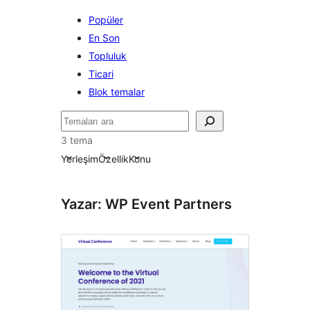
Popüler
En Son
Topluluk
Ticari
Blok temalar
Ara
3 tema
Yerleşim
Özellik
Konu
Yazar: WP Event Partners