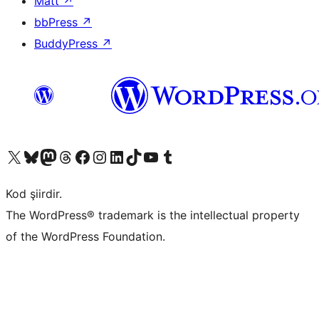
Matt
↗
bbPress
↗
BuddyPress
↗
X (eski Twitter) hesabımıza bakın
Bluesky hesabımızı ziyaret edin
Mastodon hesabımızı ziyaret edin
Threads hesabımızı ziyaret edin
Facebook sayfamızı ziyaret edin
Instagram hesabımızı ziyaret edin
LinkedIn hesabımızı ziyaret edin
TikTok hesabımızı ziyaret edin
YouTube kanalımızı ziyaret edin
Tumblr hesabımızı ziyaret edin
Kod şiirdir.
The WordPress® trademark is the intellectual property
of the WordPress Foundation.