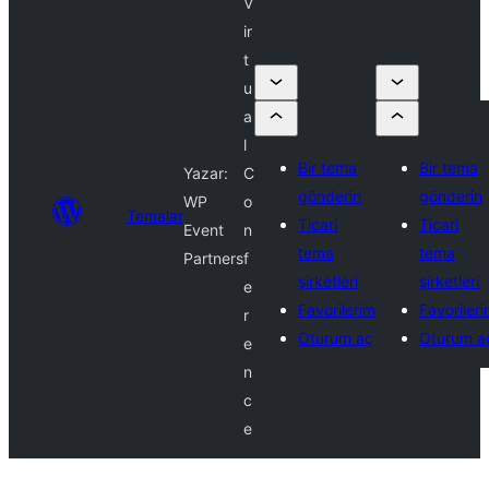
V
ir
t
u
a
l
Bir tema
Bir tema
Yazar:
C
gönderin
gönderin
WP
o
Temalar
Ticari
Ticari
Event
n
tema
tema
Partners
f
şirketleri
şirketleri
e
Favorilerim
Favoriler
r
Oturum aç
Oturum a
e
n
c
e