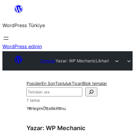
İçeriğe
geç
WordPress Türkiye
WordPress edinin
Temalar
Yazar: WP Mechanic
Likhari
Popüler
En Son
Topluluk
Ticari
Blok temalar
Ara
1 tema
Yerleşim
Özellik
Konu
Yazar: WP Mechanic