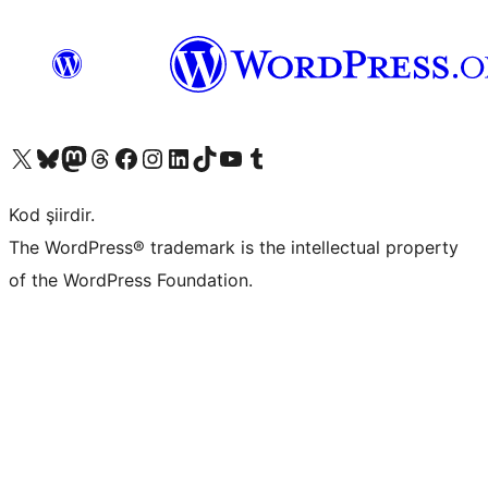
X (eski Twitter) hesabımıza bakın
Bluesky hesabımızı ziyaret edin
Mastodon hesabımızı ziyaret edin
Threads hesabımızı ziyaret edin
Facebook sayfamızı ziyaret edin
Instagram hesabımızı ziyaret edin
LinkedIn hesabımızı ziyaret edin
TikTok hesabımızı ziyaret edin
YouTube kanalımızı ziyaret edin
Tumblr hesabımızı ziyaret edin
Kod şiirdir.
The WordPress® trademark is the intellectual property
of the WordPress Foundation.