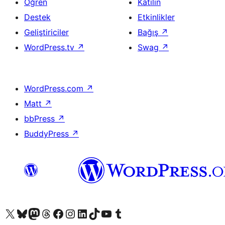
Öğren
Katılın
Destek
Etkinlikler
Geliştiriciler
Bağış
↗
WordPress.tv
↗
Swag
↗
WordPress.com
↗
Matt
↗
bbPress
↗
BuddyPress
↗
X (eski Twitter) hesabımıza bakın
Bluesky hesabımızı ziyaret edin
Mastodon hesabımızı ziyaret edin
Threads hesabımızı ziyaret edin
Facebook sayfamızı ziyaret edin
Instagram hesabımızı ziyaret edin
LinkedIn hesabımızı ziyaret edin
TikTok hesabımızı ziyaret edin
YouTube kanalımızı ziyaret edin
Tumblr hesabımızı ziyaret edin