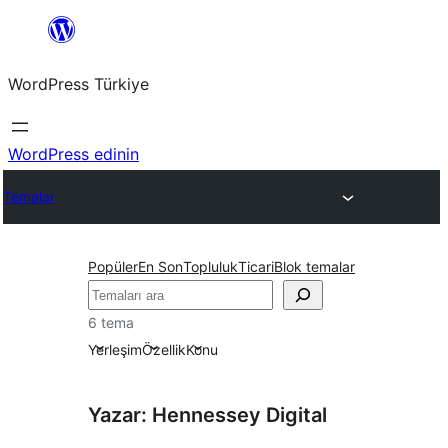
İçeriğe
geç
WordPress Türkiye
WordPress edinin
Temalar
Popüler
En Son
Topluluk
Ticari
Blok temalar
Ara
6 tema
Yerleşim
Özellik
Konu
Yazar: Hennessey Digital