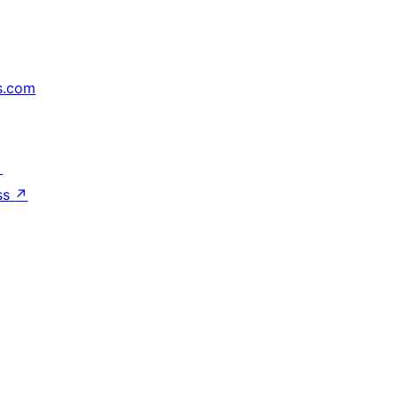
s.com
↗
ss
↗