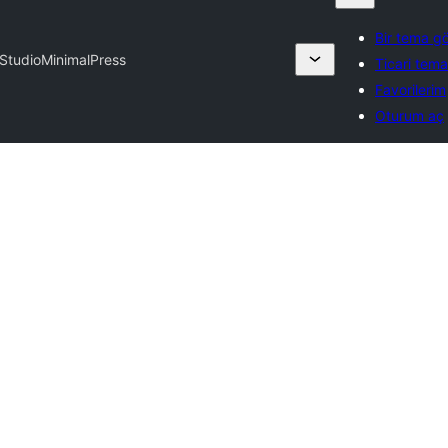
Bir tema g
Studio
MinimalPress
Ticari tema 
Favorilerim
Oturum aç