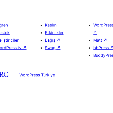
ğren
Katılın
WordPres
estek
Etkinlikler
↗
liştiriciler
Bağış
↗
Matt
↗
ordPress.tv
↗
Swag
↗
bbPress
BuddyPre
WordPress Türkiye