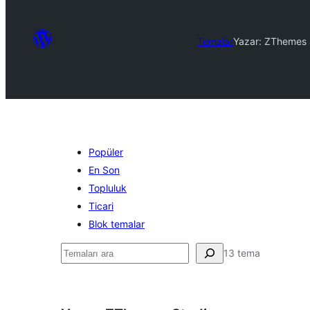
Temalar
Yazar: ZThemes 
Popüler
En Son
Topluluk
Ticari
Blok temalar
Ara
13 tema