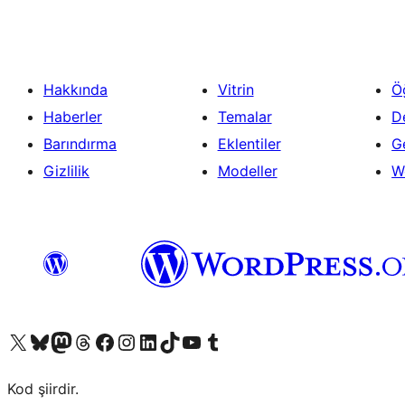
Hakkında
Vitrin
Ö
Haberler
Temalar
D
Barındırma
Eklentiler
Ge
Gizlilik
Modeller
W
X (eski Twitter) hesabımıza bakın
Bluesky hesabımızı ziyaret edin
Mastodon hesabımızı ziyaret edin
Threads hesabımızı ziyaret edin
Facebook sayfamızı ziyaret edin
Instagram hesabımızı ziyaret edin
LinkedIn hesabımızı ziyaret edin
TikTok hesabımızı ziyaret edin
YouTube kanalımızı ziyaret edin
Tumblr hesabımızı ziyaret edin
Kod şiirdir.