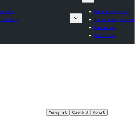
önderin
Bir tema gönderin
şirketleri
Ticari tema şirketleri
Favorilerim
Oturum aç
Yerleşim
0
Özellik
0
Konu
0