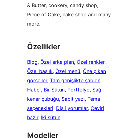
& Butter, cookery, candy shop,
Piece of Cake, cake shop and many
more.
Özellikler
Blog
, 
Özel arka plan
, 
Özel renkler
, 
Özel başlık
, 
Özel menü
, 
Öne çıkan
görseller
, 
Tam genişlikte şablon
, 
Haber
, 
Bir Sütun
, 
Portfolyo
, 
Sağ
kenar çubuğu
, 
Sabit yazı
, 
Tema
seçenekleri
, 
Dişli yorumlar
, 
Çeviri
hazır
, 
İki sütun
Modeller