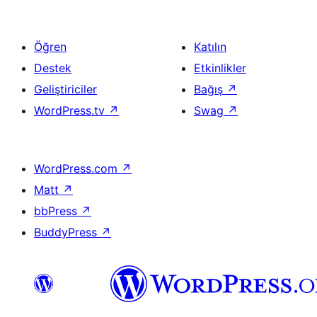
Öğren
Katılın
Destek
Etkinlikler
Geliştiriciler
Bağış
↗
WordPress.tv
↗
Swag
↗
WordPress.com
↗
Matt
↗
bbPress
↗
BuddyPress
↗