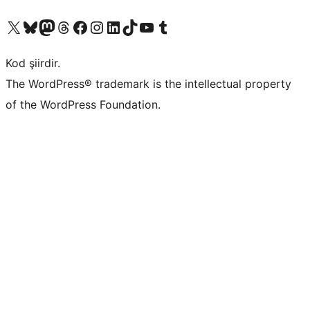
X (eski Twitter) hesabımıza bakın
Bluesky hesabımızı ziyaret edin
Mastodon hesabımızı ziyaret edin
Threads hesabımızı ziyaret edin
Facebook sayfamızı ziyaret edin
Instagram hesabımızı ziyaret edin
LinkedIn hesabımızı ziyaret edin
TikTok hesabımızı ziyaret edin
YouTube kanalımızı ziyaret edin
Tumblr hesabımızı ziyaret edin
Kod şiirdir.
The WordPress® trademark is the intellectual property
of the WordPress Foundation.