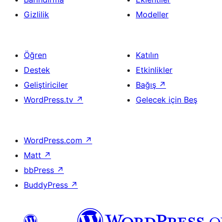
Gizlilik
Modeller
Öğren
Katılın
Destek
Etkinlikler
Geliştiriciler
Bağış
↗
WordPress.tv
↗
Gelecek için Beş
WordPress.com
↗
Matt
↗
bbPress
↗
BuddyPress
↗