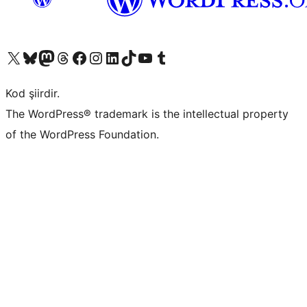
X (eski Twitter) hesabımıza bakın
Bluesky hesabımızı ziyaret edin
Mastodon hesabımızı ziyaret edin
Threads hesabımızı ziyaret edin
Facebook sayfamızı ziyaret edin
Instagram hesabımızı ziyaret edin
LinkedIn hesabımızı ziyaret edin
TikTok hesabımızı ziyaret edin
YouTube kanalımızı ziyaret edin
Tumblr hesabımızı ziyaret edin
Kod şiirdir.
The WordPress® trademark is the intellectual property
of the WordPress Foundation.