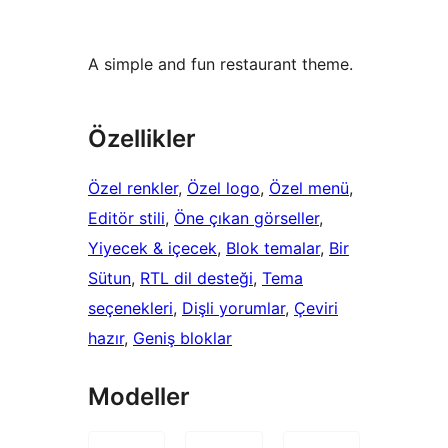
A simple and fun restaurant theme.
Özellikler
Özel renkler
, 
Özel logo
, 
Özel menü
, 
Editör stili
, 
Öne çıkan görseller
, 
Yiyecek & içecek
, 
Blok temalar
, 
Bir
Sütun
, 
RTL dil desteği
, 
Tema
seçenekleri
, 
Dişli yorumlar
, 
Çeviri
hazır
, 
Geniş bloklar
Modeller