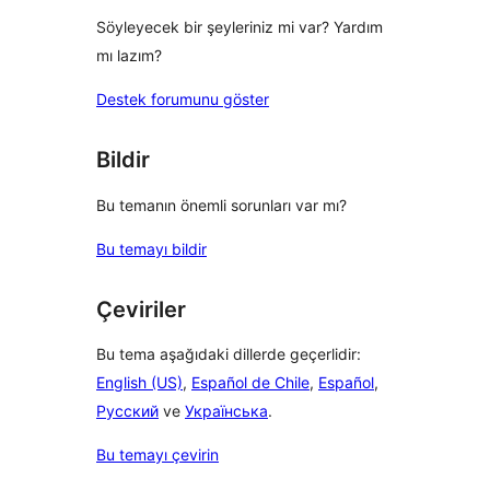
Söyleyecek bir şeyleriniz mi var? Yardım
mı lazım?
Destek forumunu göster
Bildir
Bu temanın önemli sorunları var mı?
Bu temayı bildir
Çeviriler
Bu tema aşağıdaki dillerde geçerlidir:
English (US)
,
Español de Chile
,
Español
,
Русский
ve
Українська
.
Bu temayı çevirin