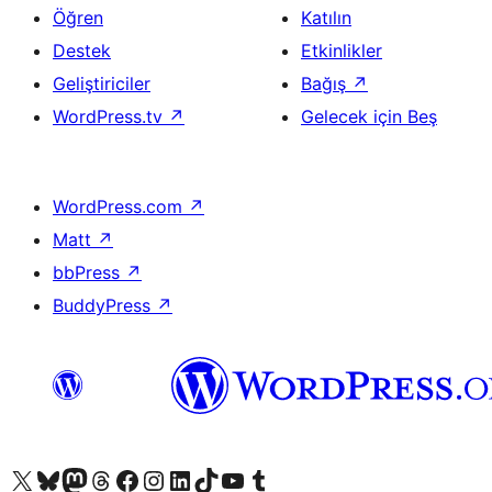
Öğren
Katılın
Destek
Etkinlikler
Geliştiriciler
Bağış
↗
WordPress.tv
↗
Gelecek için Beş
WordPress.com
↗
Matt
↗
bbPress
↗
BuddyPress
↗
X (eski Twitter) hesabımıza bakın
Bluesky hesabımızı ziyaret edin
Mastodon hesabımızı ziyaret edin
Threads hesabımızı ziyaret edin
Facebook sayfamızı ziyaret edin
Instagram hesabımızı ziyaret edin
LinkedIn hesabımızı ziyaret edin
TikTok hesabımızı ziyaret edin
YouTube kanalımızı ziyaret edin
Tumblr hesabımızı ziyaret edin