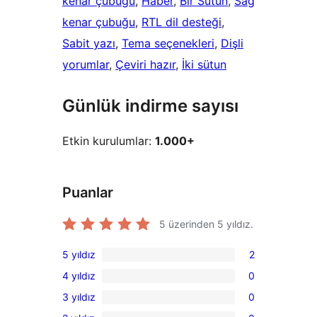
kenar çubuğu
, 
Haber
, 
Bir Sütun
, 
Sağ
kenar çubuğu
, 
RTL dil desteği
, 
Sabit yazı
, 
Tema seçenekleri
, 
Dişli
yorumlar
, 
Çeviri hazır
, 
İki sütun
Günlük indirme sayısı
Etkin kurulumlar:
1.000+
Puanlar
5 üzerinden
5
yıldız.
5 yıldız
2
2
4 yıldız
0
5
0
3 yıldız
0
yıldızlı
4
0