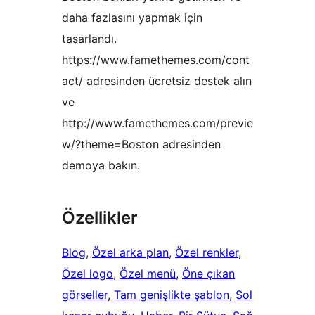
daha fazlasını yapmak için
tasarlandı.
https://www.famethemes.com/cont
act/ adresinden ücretsiz destek alın
ve
http://www.famethemes.com/previe
w/?theme=Boston adresinden
demoya bakın.
Özellikler
Blog
, 
Özel arka plan
, 
Özel renkler
, 
Özel logo
, 
Özel menü
, 
Öne çıkan
görseller
, 
Tam genişlikte şablon
, 
Sol