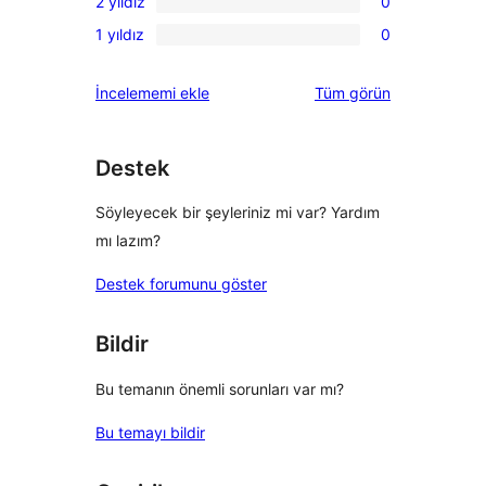
inceleme
2 yıldız
0
yıldızlı
3
0
inceleme
1 yıldız
0
yıldızlı
2
0
inceleme
yıldızlı
1
değerlendirmeleri
İncelememi ekle
Tüm
görün
inceleme
yıldızlı
inceleme
Destek
Söyleyecek bir şeyleriniz mi var? Yardım
mı lazım?
Destek forumunu göster
Bildir
Bu temanın önemli sorunları var mı?
Bu temayı bildir