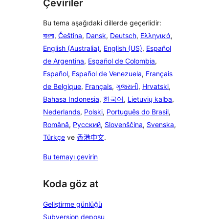
Çeviriler
Bu tema aşağıdaki dillerde geçerlidir:
বাংলা
,
Čeština
,
Dansk
,
Deutsch
,
Ελληνικά
,
English (Australia)
,
English (US)
,
Español
de Argentina
,
Español de Colombia
,
Español
,
Español de Venezuela
,
Français
de Belgique
,
Français
,
ગુજરાતી
,
Hrvatski
,
Bahasa Indonesia
,
한국어
,
Lietuvių kalba
,
Nederlands
,
Polski
,
Português do Brasil
,
Română
,
Русский
,
Slovenščina
,
Svenska
,
Türkçe
ve
香港中文
.
Bu temayı çevirin
Koda göz at
Geliştirme günlüğü
Subversion deposu