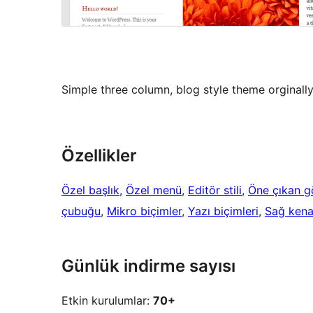
Simple three column, blog style theme orginall
Özellikler
Özel başlık
, 
Özel menü
, 
Editör stili
, 
Öne çıkan gö
çubuğu
, 
Mikro biçimler
, 
Yazı biçimleri
, 
Sağ kena
Günlük indirme sayısı
Etkin kurulumlar:
70+