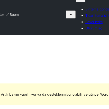
Bir tema gönde
Box of Boom
Ticari tema şirk
Favorilerim
Oturum aç
. Artık bakım yapılmıyor ya da desteklenmiyor olabilir ve güncel WordP