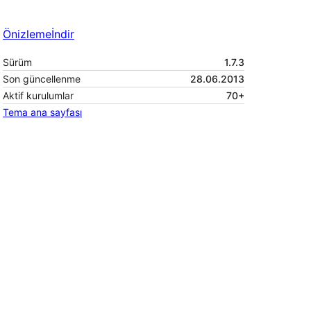
Önizleme
İndir
Sürüm
1.7.3
Son güncellenme
28.06.2013
Aktif kurulumlar
70+
Tema ana sayfası