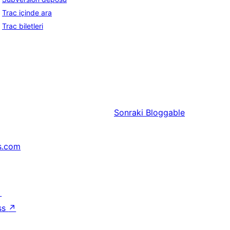
Trac içinde ara
Trac biletleri
Sonraki
Bloggable
s.com
↗
ss
↗