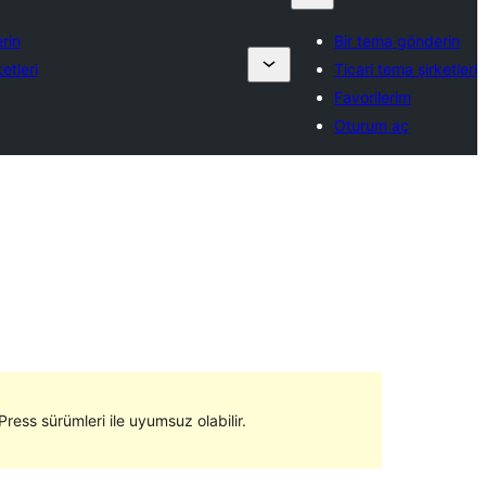
rin
Bir tema gönderin
etleri
Ticari tema şirketleri
Favorilerim
Oturum aç
ress sürümleri ile uyumsuz olabilir.