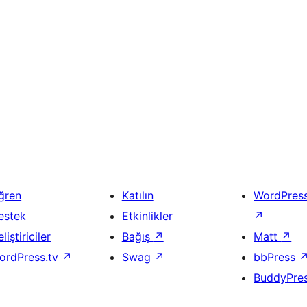
ğren
Katılın
WordPres
estek
Etkinlikler
↗
liştiriciler
Bağış
↗
Matt
↗
ordPress.tv
↗
Swag
↗
bbPress
BuddyPre