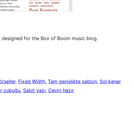
y designed for the Box of Boom music blog.
rseller
, 
Fixed Width
, 
Tam genişlikte şablon
, 
Sol kenar
r çubuğu
, 
Sabit yazı
, 
Çeviri hazır