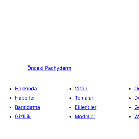
Önceki
Pachyderm
Hakkında
Vitrin
Ö
Haberler
Temalar
D
Barındırma
Eklentiler
Ge
Gizlilik
Modeller
W