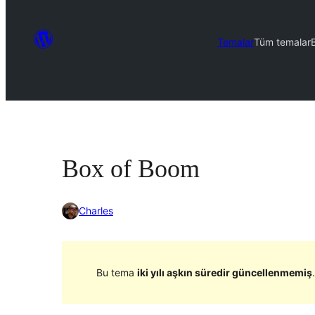
Temalar
Tüm temalar
Box of Boom
Charles
Bu tema
iki yılı aşkın süredir güncellenmemiş