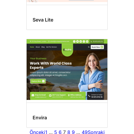
Seva Lite
Envira
Önceki
1
…
5
6
7
8
9
…
49
Sonraki