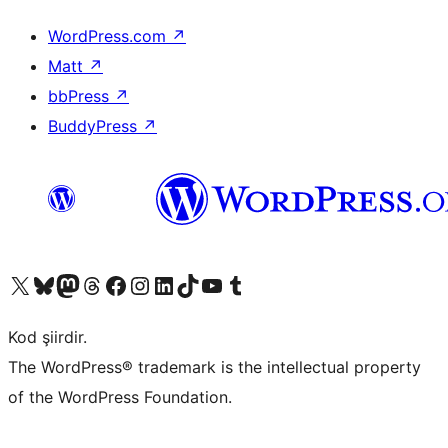
WordPress.com
↗
Matt
↗
bbPress
↗
BuddyPress
↗
X (eski Twitter) hesabımıza bakın
Bluesky hesabımızı ziyaret edin
Mastodon hesabımızı ziyaret edin
Threads hesabımızı ziyaret edin
Facebook sayfamızı ziyaret edin
Instagram hesabımızı ziyaret edin
LinkedIn hesabımızı ziyaret edin
TikTok hesabımızı ziyaret edin
YouTube kanalımızı ziyaret edin
Tumblr hesabımızı ziyaret edin
Kod şiirdir.
The WordPress® trademark is the intellectual property
of the WordPress Foundation.