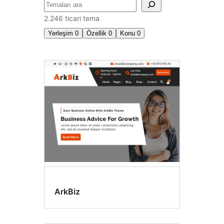
Ara
2.246 ticari tema
Yerleşim
0
Özellik
0
Konu
0
Ticari
temalar
ArkBiz