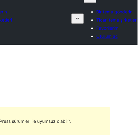
erin
Bir tema gönderin
ketleri
Ticari tema şirketleri
Favorilerim
Oturum aç
ress sürümleri ile uyumsuz olabilir.