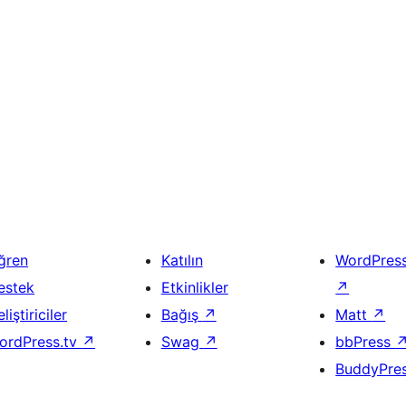
ğren
Katılın
WordPres
estek
Etkinlikler
↗
liştiriciler
Bağış
↗
Matt
↗
ordPress.tv
↗
Swag
↗
bbPress
BuddyPre