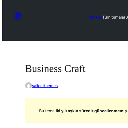
Temalar
Tüm temalar
B
Business Craft
salientthemes
Bu tema
iki yılı aşkın süredir güncellenmemiş