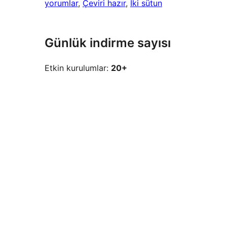
yorumlar
, 
Çeviri hazır
, 
İki sütun
Günlük indirme sayısı
Etkin kurulumlar:
20+