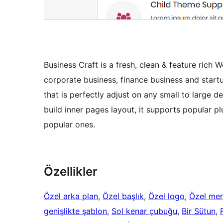
Business Craft is a fresh, clean & feature rich 
corporate business, finance business and startu
that is perfectly adjust on any small to large d
build inner pages layout, it supports popular p
popular ones.
Özellikler
Özel arka plan
, 
Özel başlık
, 
Özel logo
, 
Özel me
genişlikte şablon
, 
Sol kenar çubuğu
, 
Bir Sütun
, 