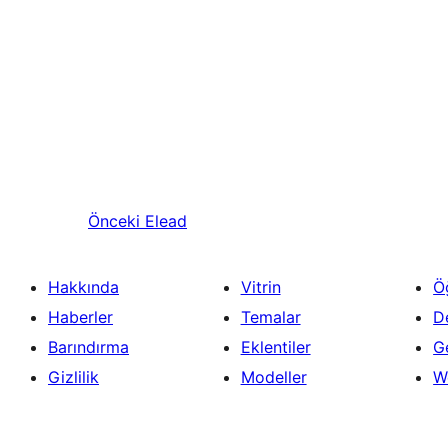
Önceki
Elead
Hakkında
Vitrin
Ö
Haberler
Temalar
D
Barındırma
Eklentiler
Ge
Gizlilik
Modeller
W