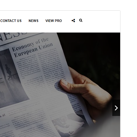
Önizleme
İndir
Sürüm
1.0.8
Son güncellenme
19.04.2018
Aktif kurulumlar
20+
WordPress sürümü
4.0
Tema ana sayfası