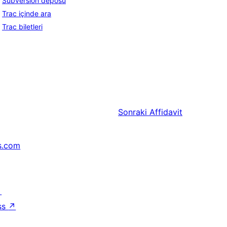
Subversion deposu
Trac içinde ara
Trac biletleri
Sonraki
Affidavit
s.com
↗
ss
↗