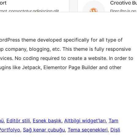
WordPress theme developed specifically for all type of
p company, blogging, etc. This theme is fully responsive
evices. No coding required to create a website. In order to
lugins like Jetpack, Elementor Page Builder and other
nü
, 
Editör stili
, 
Esnek başlık
, 
Altbilgi widget’ları
, 
Tam
Portfolyo
, 
Sağ kenar çubuğu
, 
Tema seçenekleri
, 
Dişli