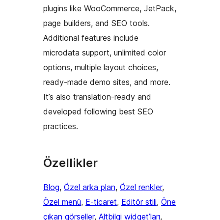
plugins like WooCommerce, JetPack,
page builders, and SEO tools.
Additional features include
microdata support, unlimited color
options, multiple layout choices,
ready-made demo sites, and more.
It’s also translation-ready and
developed following best SEO
practices.
Özellikler
Blog
, 
Özel arka plan
, 
Özel renkler
, 
Özel menü
, 
E-ticaret
, 
Editör stili
, 
Öne
çıkan görseller
, 
Altbilgi widget’ları
, 