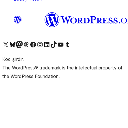
X (eski Twitter) hesabımıza bakın
Bluesky hesabımızı ziyaret edin
Mastodon hesabımızı ziyaret edin
Threads hesabımızı ziyaret edin
Facebook sayfamızı ziyaret edin
Instagram hesabımızı ziyaret edin
LinkedIn hesabımızı ziyaret edin
TikTok hesabımızı ziyaret edin
YouTube kanalımızı ziyaret edin
Tumblr hesabımızı ziyaret edin
Kod şiirdir.
The WordPress® trademark is the intellectual property of
the WordPress Foundation.