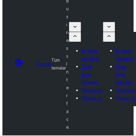
B
u
s
i
n
e
s
Bir tema
Bir tema
s
gönderin
gönderin
Tüm
Temalar
I
Ticari
Ticari
temalar
n
tema
tema
t
şirketleri
şirketleri
e
Favorilerim
Favorileri
r
Oturum aç
Oturum aç
f
a
c
e