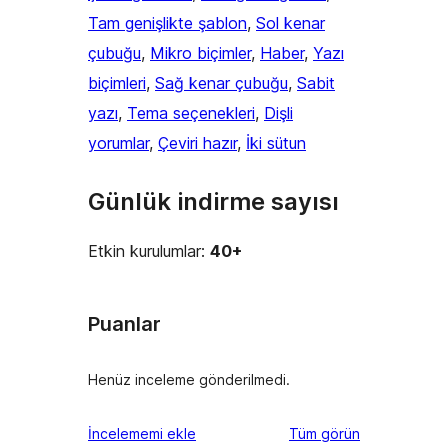
Tam genişlikte şablon
, 
Sol kenar
çubuğu
, 
Mikro biçimler
, 
Haber
, 
Yazı
biçimleri
, 
Sağ kenar çubuğu
, 
Sabit
yazı
, 
Tema seçenekleri
, 
Dişli
yorumlar
, 
Çeviri hazır
, 
İki sütun
Günlük indirme sayısı
Etkin kurulumlar:
40+
Puanlar
Henüz inceleme gönderilmedi.
değerlendirmeleri
İncelememi ekle
Tüm
görün