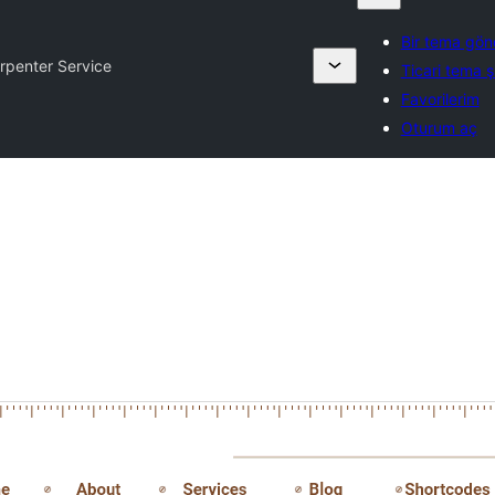
Bir tema gön
rpenter Service
Ticari tema şi
Favorilerim
Oturum aç