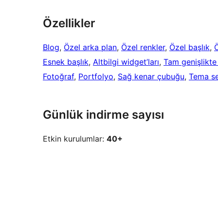
Özellikler
Blog
, 
Özel arka plan
, 
Özel renkler
, 
Özel başlık
, 
Esnek başlık
, 
Altbilgi widget’ları
, 
Tam genişlikte
Fotoğraf
, 
Portfolyo
, 
Sağ kenar çubuğu
, 
Tema se
Günlük indirme sayısı
Etkin kurulumlar:
40+