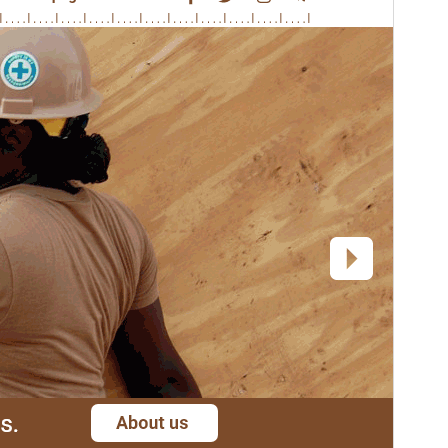
Aktif kurulumlar
40+
PHP sürümü
5.6
Tema ana sayfası