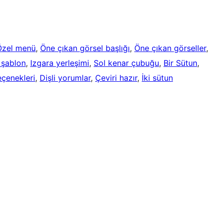
Özel menü
, 
Öne çıkan görsel başlığı
, 
Öne çıkan görseller
, 
 şablon
, 
Izgara yerleşimi
, 
Sol kenar çubuğu
, 
Bir Sütun
, 
çenekleri
, 
Dişli yorumlar
, 
Çeviri hazır
, 
İki sütun