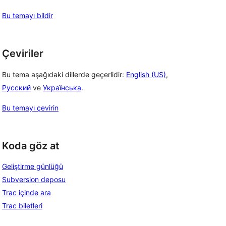
Bu temayı bildir
Çeviriler
Bu tema aşağıdaki dillerde geçerlidir:
English (US)
,
Русский
ve
Українська
.
Bu temayı çevirin
Koda göz at
Geliştirme günlüğü
Subversion deposu
Trac içinde ara
Trac biletleri