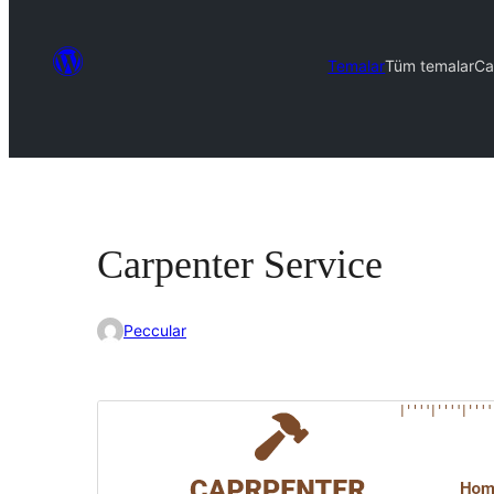
Temalar
Tüm temalar
Ca
Carpenter Service
Peccular