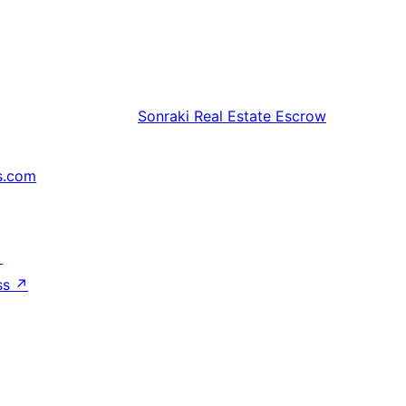
Sonraki
Real Estate Escrow
s.com
↗
ss
↗