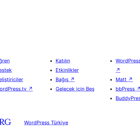
ğren
Katılın
WordPres
estek
Etkinlikler
↗
liştiriciler
Bağış
↗
Matt
↗
ordPress.tv
↗
Gelecek için Beş
bbPress
BuddyPre
WordPress Türkiye