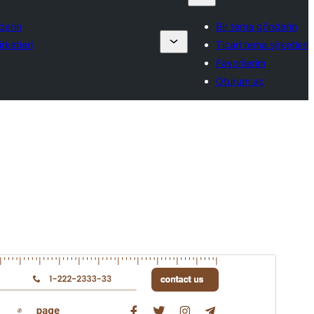
derin
Bir tema gönderin
rketleri
Ticari tema şirketleri
Favorilerim
Oturum aç
Önizleme
İndir
Sürüm
0.3
Son güncellenme
27.05.2026