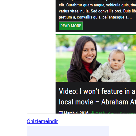
Önizleme
İndir