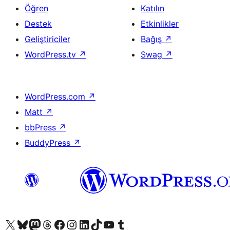
Öğren
Katılın
Destek
Etkinlikler
Geliştiriciler
Bağış
↗
WordPress.tv
↗
Swag
↗
WordPress.com
↗
Matt
↗
bbPress
↗
BuddyPress
↗
X (eski Twitter) hesabımıza bakın
Bluesky hesabımızı ziyaret edin
Mastodon hesabımızı ziyaret edin
Threads hesabımızı ziyaret edin
Facebook sayfamızı ziyaret edin
Instagram hesabımızı ziyaret edin
LinkedIn hesabımızı ziyaret edin
TikTok hesabımızı ziyaret edin
YouTube kanalımızı ziyaret edin
Tumblr hesabımızı ziyaret edin