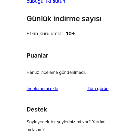
çubuğu
, 
İki sütun
Günlük indirme sayısı
Etkin kurulumlar:
10+
Puanlar
Henüz inceleme gönderilmedi.
değerlendirmeleri
İncelememi ekle
Tüm
görün
Destek
Söyleyecek bir şeyleriniz mi var? Yardım
mı lazım?