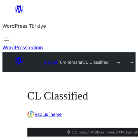
İçeriğe
geç
WordPress Türkiye
WordPress edinin
Temalar
Tüm temalar
CL Classified
CL Classified
RadiusTheme