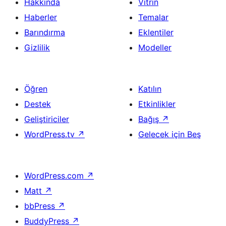
Hakkında
Vitrin
Haberler
Temalar
Barındırma
Eklentiler
Gizlilik
Modeller
Öğren
Katılın
Destek
Etkinlikler
Geliştiriciler
Bağış
↗
WordPress.tv
↗
Gelecek için Beş
WordPress.com
↗
Matt
↗
bbPress
↗
BuddyPress
↗