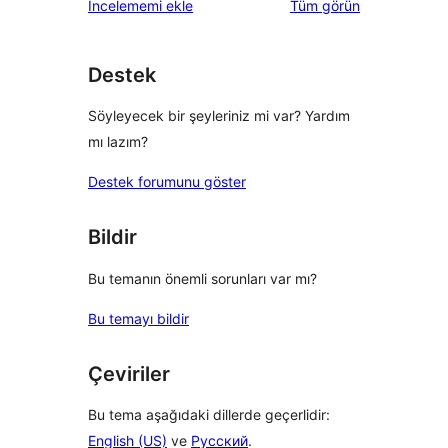
değerlendirmeleri
İncelememi ekle
Tüm
görün
inceleme
yıldızlı
inceleme
Destek
Söyleyecek bir şeyleriniz mi var? Yardım
mı lazım?
Destek forumunu göster
Bildir
Bu temanın önemli sorunları var mı?
Bu temayı bildir
Çeviriler
Bu tema aşağıdaki dillerde geçerlidir:
English (US)
ve
Русский
.