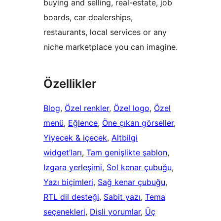
buying and selling, real-estate, job
boards, car dealerships,
restaurants, local services or any
niche marketplace you can imagine.
Özellikler
Blog
, 
Özel renkler
, 
Özel logo
, 
Özel
menü
, 
Eğlence
, 
Öne çıkan görseller
, 
Yiyecek & içecek
, 
Altbilgi
widget’ları
, 
Tam genişlikte şablon
, 
Izgara yerleşimi
, 
Sol kenar çubuğu
, 
Yazı biçimleri
, 
Sağ kenar çubuğu
, 
RTL dil desteği
, 
Sabit yazı
, 
Tema
seçenekleri
, 
Dişli yorumlar
, 
Üç