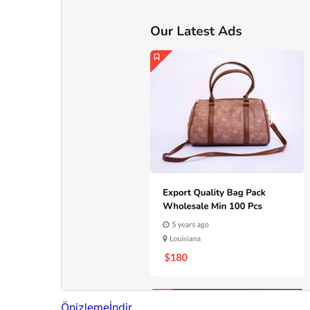
Önizleme
İndir