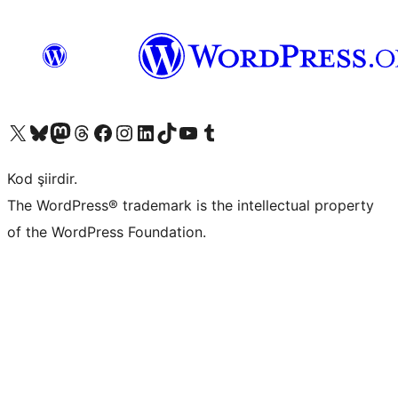
X (eski Twitter) hesabımıza bakın
Bluesky hesabımızı ziyaret edin
Mastodon hesabımızı ziyaret edin
Threads hesabımızı ziyaret edin
Facebook sayfamızı ziyaret edin
Instagram hesabımızı ziyaret edin
LinkedIn hesabımızı ziyaret edin
TikTok hesabımızı ziyaret edin
YouTube kanalımızı ziyaret edin
Tumblr hesabımızı ziyaret edin
Kod şiirdir.
The WordPress® trademark is the intellectual property
of the WordPress Foundation.