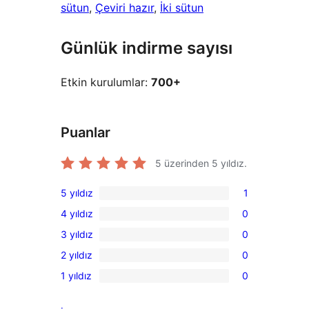
sütun
, 
Çeviri hazır
, 
İki sütun
Günlük indirme sayısı
Etkin kurulumlar:
700+
Puanlar
5 üzerinden
5
yıldız.
5 yıldız
1
1
4 yıldız
0
5
0
3 yıldız
0
yıldızlı
4
0
inceleme
2 yıldız
0
yıldızlı
3
0
inceleme
1 yıldız
0
yıldızlı
2
0
inceleme
yıldızlı
1