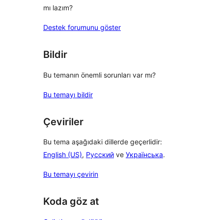
mı lazım?
Destek forumunu göster
Bildir
Bu temanın önemli sorunları var mı?
Bu temayı bildir
Çeviriler
Bu tema aşağıdaki dillerde geçerlidir:
English (US)
,
Русский
ve
Українська
.
Bu temayı çevirin
Koda göz at