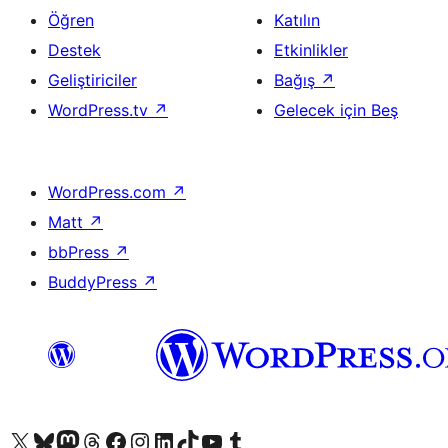
Öğren
Katılın
Destek
Etkinlikler
Geliştiriciler
Bağış
↗
WordPress.tv
↗
Gelecek için Beş
WordPress.com
↗
Matt
↗
bbPress
↗
BuddyPress
↗
X (eski Twitter) hesabımıza bakın
Bluesky hesabımızı ziyaret edin
Mastodon hesabımızı ziyaret edin
Threads hesabımızı ziyaret edin
Facebook sayfamızı ziyaret edin
Instagram hesabımızı ziyaret edin
LinkedIn hesabımızı ziyaret edin
TikTok hesabımızı ziyaret edin
YouTube kanalımızı ziyaret edin
Tumblr hesabımızı ziyaret edin