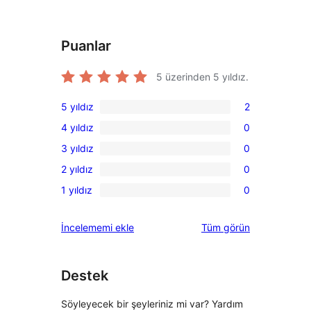
Puanlar
5 üzerinden
5
yıldız.
5 yıldız
2
2
4 yıldız
0
5
0
3 yıldız
0
yıldızlı
4
0
inceleme
2 yıldız
0
yıldızlı
3
0
inceleme
1 yıldız
0
yıldızlı
2
0
inceleme
yıldızlı
1
değerlendirmeleri
İncelememi ekle
Tüm
görün
inceleme
yıldızlı
inceleme
Destek
Söyleyecek bir şeyleriniz mi var? Yardım