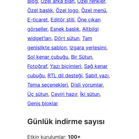
Blog
, 
Özel arka plan
, 
Özel renkler
, 
Özel başlık
, 
Özel logo
, 
Özel menü
, 
E-ticaret
, 
Editör stili
, 
Öne çıkan
görseller
, 
Esnek başlık
, 
Altbilgi
widget’ları
, 
Dört sütun
, 
Tam
genişlikte şablon
, 
Izgara yerleşimi
, 
Sol kenar çubuğu
, 
Bir Sütun
, 
Fotoğraf
, 
Yazı biçimleri
, 
Sağ kenar
çubuğu
, 
RTL dil desteği
, 
Sabit yazı
, 
Tema seçenekleri
, 
Dişli yorumlar
, 
Üç sütun
, 
Çeviri hazır
, 
İki sütun
, 
Geniş bloklar
Günlük indirme sayısı
Etkin kurulumlar:
100+