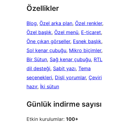
Özellikler
Blog
, 
Özel arka plan
, 
Özel renkler
, 
Özel başlık
, 
Özel menü
, 
E-ticaret
, 
Öne çıkan görseller
, 
Esnek başlık
, 
Sol kenar çubuğu
, 
Mikro biçimler
, 
Bir Sütun
, 
Sağ kenar çubuğu
, 
RTL
dil desteği
, 
Sabit yazı
, 
Tema
seçenekleri
, 
Dişli yorumlar
, 
Çeviri
hazır
, 
İki sütun
Günlük indirme sayısı
Etkin kurulumlar:
100+