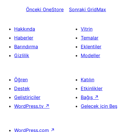
Önceki
OneStore
Sonraki
GridMax
Hakkında
Vitrin
Haberler
Temalar
Barındırma
Eklentiler
Gizlilik
Modeller
Öğren
Katılın
Destek
Etkinlikler
Geliştiriciler
Bağış
↗
WordPress.tv
↗
Gelecek için Beş
WordPress.com
↗