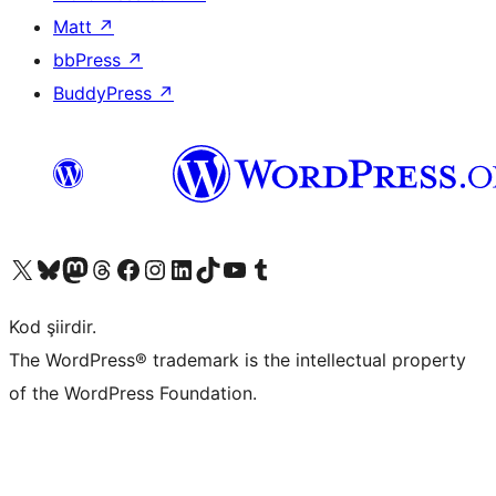
Matt
↗
bbPress
↗
BuddyPress
↗
X (eski Twitter) hesabımıza bakın
Bluesky hesabımızı ziyaret edin
Mastodon hesabımızı ziyaret edin
Threads hesabımızı ziyaret edin
Facebook sayfamızı ziyaret edin
Instagram hesabımızı ziyaret edin
LinkedIn hesabımızı ziyaret edin
TikTok hesabımızı ziyaret edin
YouTube kanalımızı ziyaret edin
Tumblr hesabımızı ziyaret edin
Kod şiirdir.
The WordPress® trademark is the intellectual property
of the WordPress Foundation.