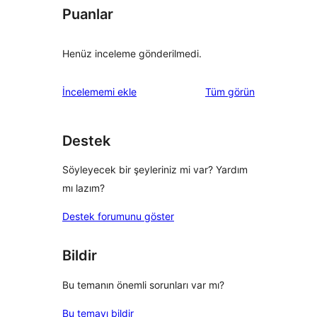
Puanlar
Henüz inceleme gönderilmedi.
değerlendirmeleri
İncelememi ekle
Tüm
görün
Destek
Söyleyecek bir şeyleriniz mi var? Yardım
mı lazım?
Destek forumunu göster
Bildir
Bu temanın önemli sorunları var mı?
Bu temayı bildir