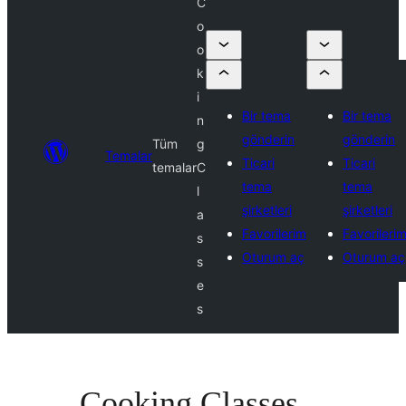
C
o
o
k
i
Bir tema
Bir tema
n
gönderin
gönderin
Tüm
g
Temalar
Ticari
Ticari
temalar
C
tema
tema
l
şirketleri
şirketleri
a
Favorilerim
Favorileri
s
Oturum aç
Oturum aç
s
e
s
Cooking Classes