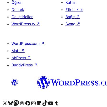
Öğren
Katılın
Destek
Etkinlikler
Geliştiriciler
Bağış
↗
WordPress.tv
↗
Swag
↗
WordPress.com
↗
Matt
↗
bbPress
↗
BuddyPress
↗
X (eski Twitter) hesabımıza bakın
Bluesky hesabımızı ziyaret edin
Mastodon hesabımızı ziyaret edin
Threads hesabımızı ziyaret edin
Facebook sayfamızı ziyaret edin
Instagram hesabımızı ziyaret edin
LinkedIn hesabımızı ziyaret edin
TikTok hesabımızı ziyaret edin
YouTube kanalımızı ziyaret edin
Tumblr hesabımızı ziyaret edin