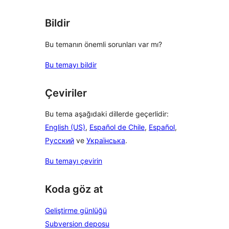
Bildir
Bu temanın önemli sorunları var mı?
Bu temayı bildir
Çeviriler
Bu tema aşağıdaki dillerde geçerlidir:
English (US)
,
Español de Chile
,
Español
,
Русский
ve
Українська
.
Bu temayı çevirin
Koda göz at
Geliştirme günlüğü
Subversion deposu