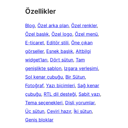
Özellikler
Blog
, 
Özel arka plan
, 
Özel renkler
, 
Özel başlık
, 
Özel logo
, 
Özel menü
, 
E-ticaret
, 
Editör stili
, 
Öne çıkan
görseller
, 
Esnek başlık
, 
Altbilgi
widget’ları
, 
Dört sütun
, 
Tam
genişlikte şablon
, 
Izgara yerleşimi
, 
Sol kenar çubuğu
, 
Bir Sütun
, 
Fotoğraf
, 
Yazı biçimleri
, 
Sağ kenar
çubuğu
, 
RTL dil desteği
, 
Sabit yazı
, 
Tema seçenekleri
, 
Dişli yorumlar
, 
Üç sütun
, 
Çeviri hazır
, 
İki sütun
, 
Geniş bloklar