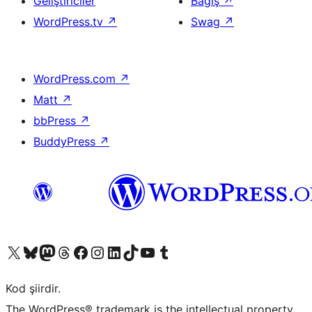
Geliştiriciler
Bağış
↗
WordPress.tv
↗
Swag
↗
WordPress.com
↗
Matt
↗
bbPress
↗
BuddyPress
↗
X (eski Twitter) hesabımıza bakın
Bluesky hesabımızı ziyaret edin
Mastodon hesabımızı ziyaret edin
Threads hesabımızı ziyaret edin
Facebook sayfamızı ziyaret edin
Instagram hesabımızı ziyaret edin
LinkedIn hesabımızı ziyaret edin
TikTok hesabımızı ziyaret edin
YouTube kanalımızı ziyaret edin
Tumblr hesabımızı ziyaret edin
Kod şiirdir.
The WordPress® trademark is the intellectual property