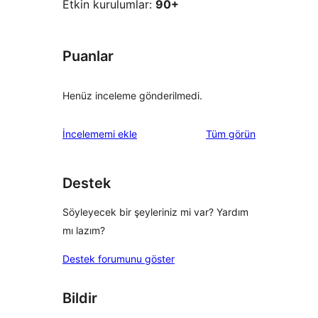
Etkin kurulumlar:
90+
Puanlar
Henüz inceleme gönderilmedi.
değerlendirmeleri
İncelememi ekle
Tüm
görün
Destek
Söyleyecek bir şeyleriniz mi var? Yardım
mı lazım?
Destek forumunu göster
Bildir