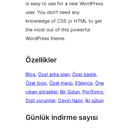
is easy to use for a new WordPress
user. You don’t need any
knowledge of CSS or HTML to get
the most out of this powerful
WordPress theme.
Özellikler
Blog
, 
Özel arka plan
, 
Özel başlık
, 
Özel logo
, 
Özel menü
, 
Eğlence
, 
Öne
çıkan görseller
, 
Bir Sütun
, 
Portfolyo
, 
Dişli yorumlar
, 
Çeviri hazır
, 
İki sütun
Günlük indirme sayısı