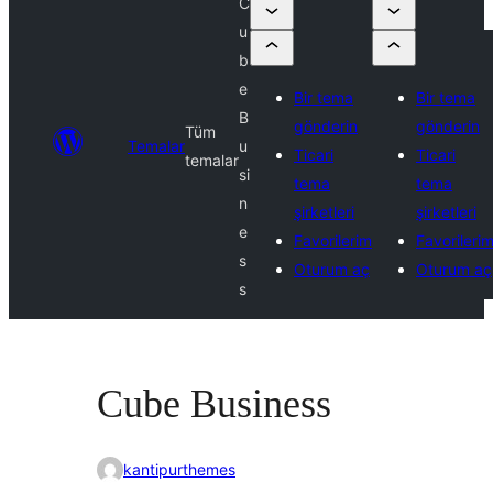
C
u
b
e
Bir tema
Bir tema
B
gönderin
gönderin
Tüm
Temalar
u
Ticari
Ticari
temalar
si
tema
tema
n
şirketleri
şirketleri
e
Favorilerim
Favorileri
s
Oturum aç
Oturum aç
s
Cube Business
kantipurthemes