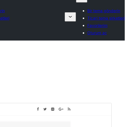
rin
Bir tema gönderin
etleri
Ticari tema şirketleri
Favorilerim
Oturum aç
Ticari tema
Bu tema ücretsizdir ancak ek ücretli ticari
yükseltmeler veya destek sunar.