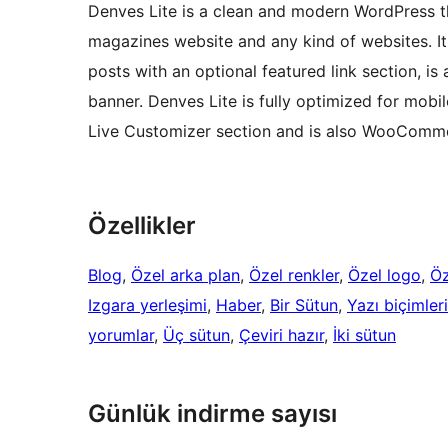
Denves Lite is a clean and modern WordPress t
magazines website and any kind of websites. It p
posts with an optional featured link section, is
banner. Denves Lite is fully optimized for mobi
Live Customizer section and is also WooComm
Özellikler
Blog
, 
Özel arka plan
, 
Özel renkler
, 
Özel logo
, 
Öz
Izgara yerleşimi
, 
Haber
, 
Bir Sütun
, 
Yazı biçimleri
yorumlar
, 
Üç sütun
, 
Çeviri hazır
, 
İki sütun
Günlük indirme sayısı