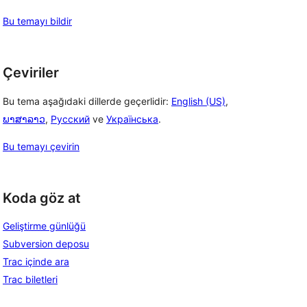
Bu temayı bildir
Çeviriler
Bu tema aşağıdaki dillerde geçerlidir:
English (US)
,
ພາສາລາວ
,
Русский
ve
Українська
.
Bu temayı çevirin
Koda göz at
Geliştirme günlüğü
Subversion deposu
Trac içinde ara
Trac biletleri