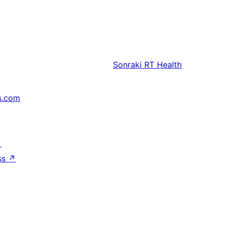
Sonraki
RT Health
s.com
↗
ss
↗