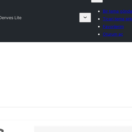
Bir tema gönde
Denves Lite
Ticari tema şirk
Favorilerim
Oturum aç