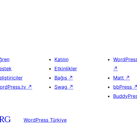
ğren
Katılın
WordPres
estek
Etkinlikler
↗
liştiriciler
Bağış
↗
Matt
↗
ordPress.tv
↗
Swag
↗
bbPress
BuddyPre
WordPress Türkiye