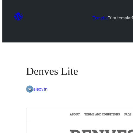
Temalar
Tüm temalar
Denves Lite
alexvtn