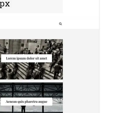
Önizleme
İndir
Sürüm
1.4.9
Son güncellenme
26.07.2026
Aktif kurulumlar
30+
PHP sürümü
5.3
Tema ana sayfası