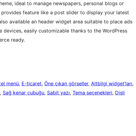
heme, ideal to manage newspapers, personal blogs or
rovides feature like a post slider to display your latest
 also available an header widget area suitable to place ads
le devices, easily customizable thanks to the WordPress
erce ready.
el menü
, 
E-ticaret
, 
Öne çıkan görseller
, 
Altbilgi widget’ları
, 
, 
Sağ kenar çubuğu
, 
Sabit yazı
, 
Tema seçenekleri
, 
Dişli